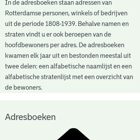
A
In de adresboeken staan adressen van
Rotterdamse personen, winkels of bedrijven
d
uit de periode 1808-1939. Behalve namen en
r
straten vindt u er ook beroepen van de
e
hoofdbewoners per adres. De adresboeken
s
kwamen elk jaar uit en bestonden meestal uit
b
twee delen: een alfabetische naamlijst en een
alfabetische stratenlijst met een overzicht van
o
de bewoners.
e
k
Adresboeken
e
n