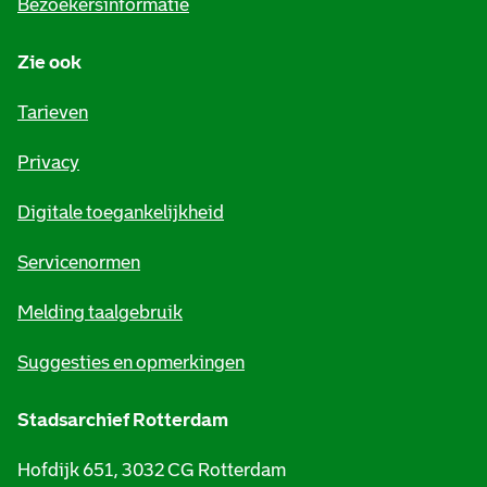
Bezoekersinformatie
n
Zie ook
f
o
Tarieven
r
Privacy
m
Digitale toegankelijkheid
a
t
Servicenormen
i
Melding taalgebruik
e
Suggesties en opmerkingen
Stadsarchief Rotterdam
Hofdijk 651, 3032 CG Rotterdam