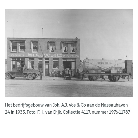
A
d
g
e
r
e
e
n
s
b
o
e
k
e
Het bedrijfsgebouw van Joh. A.J. Vos & Co aan de Nassauhaven
n
24 in 1935. Foto: F.H. van Dijk. Collectie 4117, nummer 1976-11787