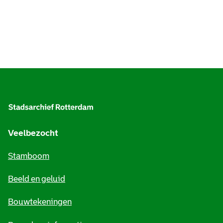
A
l
g
e
Veelbezocht
m
Stamboom
e
Beeld en geluid
n
e
Bouwtekeningen
i