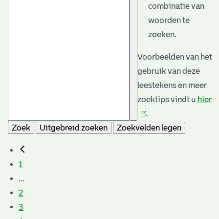
combinatie van
woorden te
zoeken.
Voorbeelden van het
gebruik van deze
leestekens en meer
zoektips vindt u
hier
(l
.
is
Zoek
Uitgebreid zoeken
Zoekvelden legen
e
1
...
2
3