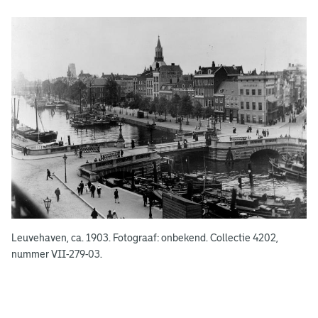
g
e
e
n
Leuvehaven, ca. 1903. Fotograaf: onbekend. Collectie 4202,
nummer VII-279-03.