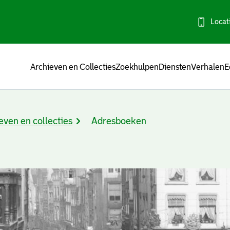
Locat
Menu
Archieven en Collecties
Zoekhulpen
Diensten
Verhalen
E
even en collecties
Adresboeken