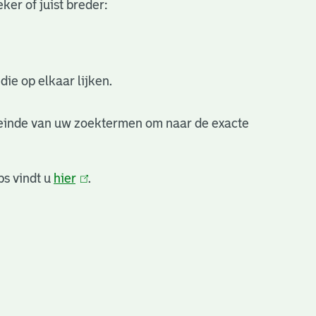
ker of juist breder:
ie op elkaar lijken.
 einde van uw zoektermen om naar de exacte
ps vindt u
hier
(link
.
is
extern)