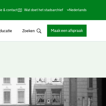
ie & contact
Wat doet het stadsarchief
Huidige
Nederlands
,
Talen
taal:
Kies
andere
taal
Maak een afspraak
ducatie
Zoeken
Open