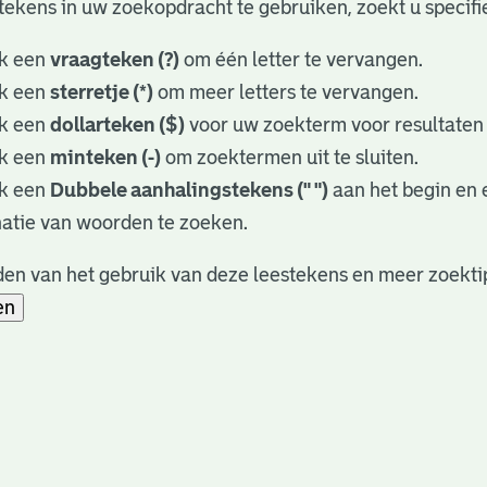
tekens in uw zoekopdracht te gebruiken, zoekt u specifie
k een
vraagteken (?)
om één letter te vervangen.
k een
sterretje (*)
om meer letters te vervangen.
k een
dollarteken ($)
voor uw zoekterm voor resultaten d
k een
minteken (-)
om zoektermen uit te sluiten.
k een
Dubbele aanhalingstekens (" ")
aan het begin en
atie van woorden te zoeken.
en van het gebruik van deze leestekens en meer zoekti
en