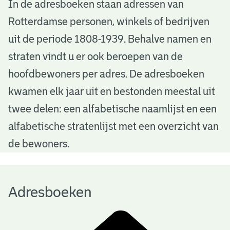
A
In de adresboeken staan adressen van
Rotterdamse personen, winkels of bedrijven
d
uit de periode 1808-1939. Behalve namen en
r
straten vindt u er ook beroepen van de
e
hoofdbewoners per adres. De adresboeken
s
kwamen elk jaar uit en bestonden meestal uit
b
twee delen: een alfabetische naamlijst en een
alfabetische stratenlijst met een overzicht van
o
de bewoners.
e
k
Adresboeken
e
n