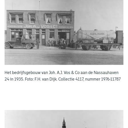
e
e
n
s
b
o
e
k
e
Het bedrijfsgebouw van Joh. A.J. Vos & Co aan de Nassauhaven
n
24 in 1935. Foto: F.H. van Dijk. Collectie 4117, nummer 1976-11787
g
e