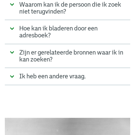
Waarom kan ik de persoon die ik zoek
niet terugvinden?
Hoe kan ik bladeren door een
adresboek?
Zijn er gerelateerde bronnen waar ik in
kan zoeken?
Ik heb een andere vraag.
A
d
g
e
r