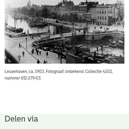
e
n
Leuvehaven, ca. 1903. Fotograaf: onbekend. Collectie 4202,
nummer VII-279-03.
Delen via