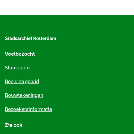
A
l
g
e
Veelbezocht
m
Stamboom
e
Beeld en geluid
n
e
Bouwtekeningen
i
Bezoekersinformatie
n
Zie ook
f