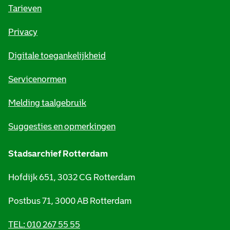
o
Tarieven
r
Privacy
m
Digitale toegankelijkheid
a
t
Servicenormen
i
Melding taalgebruik
e
Suggesties en opmerkingen
Stadsarchief Rotterdam
Hofdijk 651, 3032 CG Rotterdam
Postbus 71, 3000 AB Rotterdam
TEL: 010 267 55 55