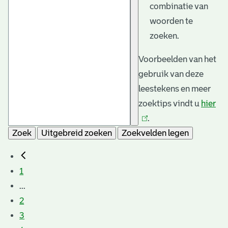
combinatie van
woorden te
zoeken.
Voorbeelden van het
gebruik van deze
leestekens en meer
zoektips vindt u
hier
(li
.
is
Zoek
Uitgebreid zoeken
Zoekvelden legen
ext
1
...
2
3