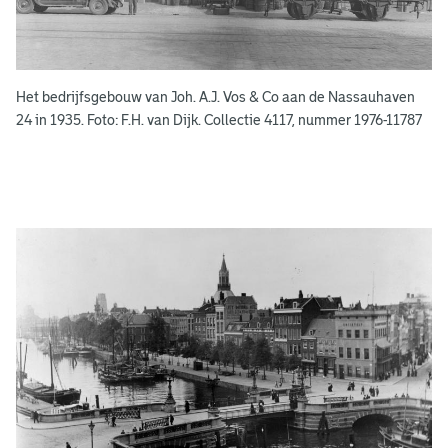
e
k
e
Het bedrijfsgebouw van Joh. A.J. Vos & Co aan de Nassauhaven
n
24 in 1935. Foto: F.H. van Dijk. Collectie 4117, nummer 1976-11787
g
e
e
n