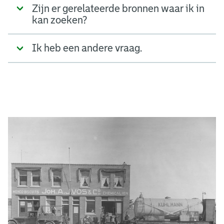
Zijn er gerelateerde bronnen waar ik in
kan zoeken?
Ik heb een andere vraag.
A
d
g
e
r
e
e
n
s
b
o