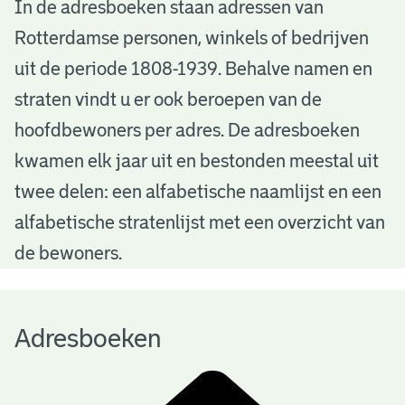
A
In de adresboeken staan adressen van
Rotterdamse personen, winkels of bedrijven
d
uit de periode 1808-1939. Behalve namen en
r
straten vindt u er ook beroepen van de
e
hoofdbewoners per adres. De adresboeken
s
kwamen elk jaar uit en bestonden meestal uit
b
twee delen: een alfabetische naamlijst en een
alfabetische stratenlijst met een overzicht van
o
de bewoners.
e
k
Adresboeken
e
n