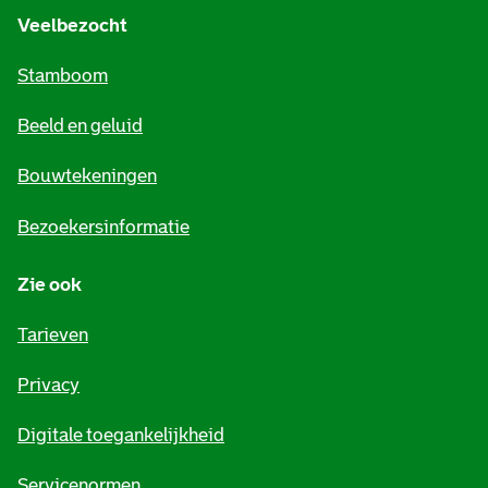
e
Veelbezocht
m
Stamboom
e
Beeld en geluid
n
e
Bouwtekeningen
i
Bezoekersinformatie
n
Zie ook
f
o
Tarieven
r
Privacy
m
Digitale toegankelijkheid
a
Servicenormen