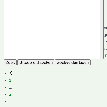
V
g
l
z
Zoek
Uitgebreid zoeken
Zoekvelden legen
1
...
2
3