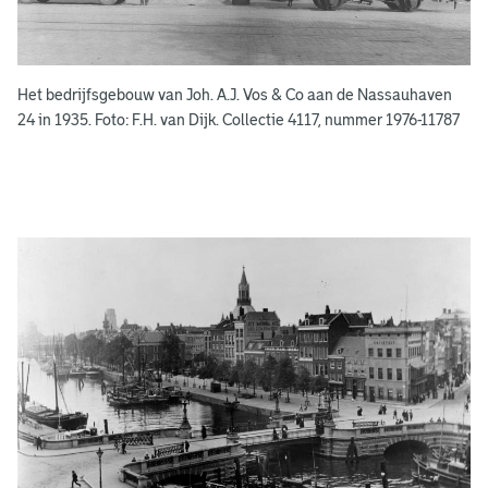
e
k
e
Het bedrijfsgebouw van Joh. A.J. Vos & Co aan de Nassauhaven
n
24 in 1935. Foto: F.H. van Dijk. Collectie 4117, nummer 1976-11787
g
e
e
n