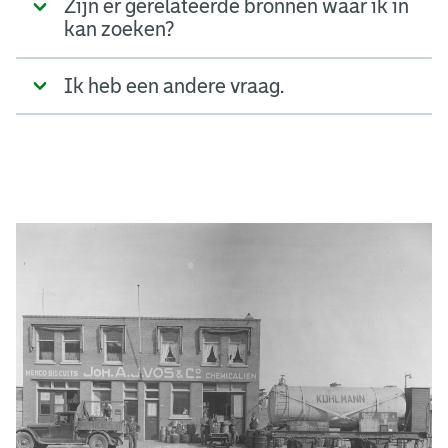
Zijn er gerelateerde bronnen waar ik in
kan zoeken?
Ik heb een andere vraag.
A
d
g
e
r
e
e
n
s
b
o