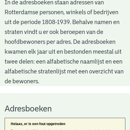
A
In de adresboeken staan adressen van
Rotterdamse personen, winkels of bedrijven
d
uit de periode 1808-1939. Behalve namen en
r
straten vindt u er ook beroepen van de
e
hoofdbewoners per adres. De adresboeken
s
kwamen elk jaar uit en bestonden meestal uit
b
twee delen: een alfabetische naamlijst en een
alfabetische stratenlijst met een overzicht van
o
de bewoners.
e
k
Adresboeken
e
n
Helaas, er is een fout opgetreden