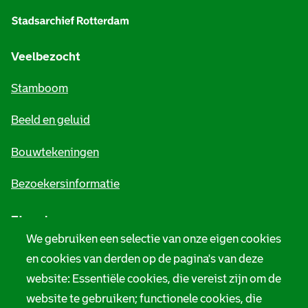
l
g
e
Veelbezocht
m
Stamboom
e
Beeld en geluid
n
e
Bouwtekeningen
i
Bezoekersinformatie
n
Zie ook
f
We gebruiken een selectie van onze eigen cookies
o
Tarieven
en cookies van derden op de pagina's van deze
r
website: Essentiële cookies, die vereist zijn om de
Privacy
m
website te gebruiken; functionele cookies, die