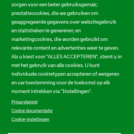
Digitale toegankelijkheid
zorgen voor een beter gebruiksgemak;
a
prestatiecookies, die we gebruiken om
t
Servicenormen
geaggregeerde gegevens over websitegebruik
i
en statistieken te genereren; en
Melding taalgebruik
e
marketingcookies, die worden gebruikt om
Suggesties en opmerkingen
relevante content en advertenties weer te geven.
Als u kiest voor "ALLES ACCEPTEREN", stemt u in
Stadsarchief Rotterdam
met het gebruik van alle cookies. U kunt
individuele cookietypen accepteren of weigeren
Hofdijk 651, 3032 CG Rotterdam
en uw toestemming voor de toekomst op elk
Postbus 71, 3000 AB Rotterdam
moment intrekken via "Instellingen".
TEL: 010 267 55 55
Privacybeleid
Cookie documentatie
F
I
Y
L
X
S
Cookie-instellingen
a
n
o
i
S
o
c
s
u
n
t
e
t
t
k
a
c