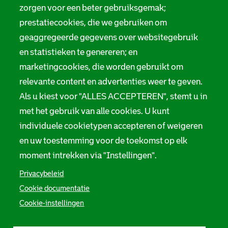
Digitale toegankelijkheid
zorgen voor een beter gebruiksgemak;
a
prestatiecookies, die we gebruiken om
t
Servicenormen
geaggregeerde gegevens over websitegebruik
i
en statistieken te genereren; en
Melding taalgebruik
e
marketingcookies, die worden gebruikt om
Suggesties en opmerkingen
relevante content en advertenties weer te geven.
Als u kiest voor "ALLES ACCEPTEREN", stemt u in
Stadsarchief Rotterdam
met het gebruik van alle cookies. U kunt
individuele cookietypen accepteren of weigeren
Hofdijk 651, 3032 CG Rotterdam
en uw toestemming voor de toekomst op elk
Postbus 71, 3000 AB Rotterdam
moment intrekken via "Instellingen".
TEL: 010 267 55 55
Privacybeleid
Cookie documentatie
F
I
Y
L
X
S
Cookie-instellingen
a
n
o
i
S
o
c
s
u
n
t
e
t
t
k
a
c