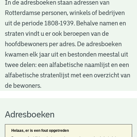
A
In de adresboeken staan adressen van
Rotterdamse personen, winkels of bedrijven
d
uit de periode 1808-1939. Behalve namen en
r
straten vindt u er ook beroepen van de
e
hoofdbewoners per adres. De adresboeken
s
kwamen elk jaar uit en bestonden meestal uit
b
twee delen: een alfabetische naamlijst en een
alfabetische stratenlijst met een overzicht van
o
de bewoners.
e
k
Adresboeken
e
n
Helaas, er is een fout opgetreden