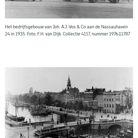
e
k
e
Het bedrijfsgebouw van Joh. A.J. Vos & Co aan de Nassauhaven
n
24 in 1935. Foto: F.H. van Dijk. Collectie 4117, nummer 1976-11787
g
e
e
n