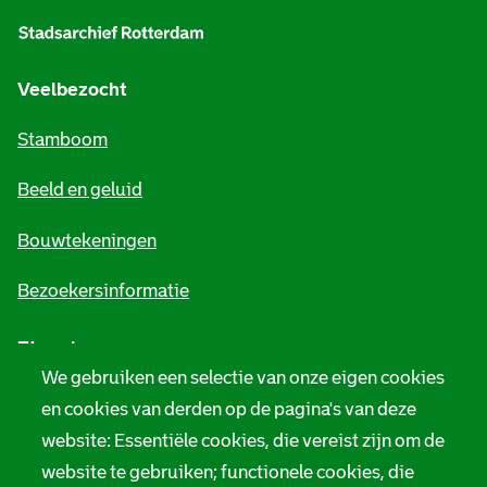
l
g
e
Veelbezocht
m
Stamboom
e
Beeld en geluid
n
e
Bouwtekeningen
i
Bezoekersinformatie
n
Zie ook
f
We gebruiken een selectie van onze eigen cookies
o
Tarieven
en cookies van derden op de pagina's van deze
r
website: Essentiële cookies, die vereist zijn om de
Privacy
m
website te gebruiken; functionele cookies, die