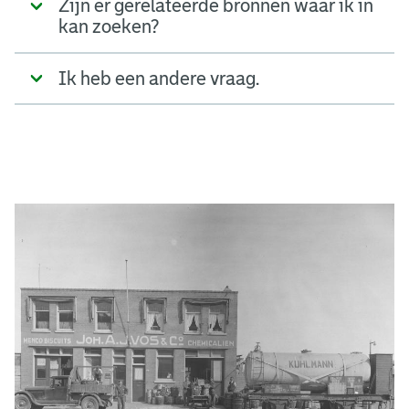
Zijn er gerelateerde bronnen waar ik in
kan zoeken?
Ik heb een andere vraag.
A
d
g
e
r
e
e
n
s
b
o