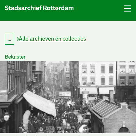
Menu
Open
menu
Alle archieven en collecties
...
K
Kruimelpad
r
uitklappen
u
Beluister
i
m
e
l
p
a
d