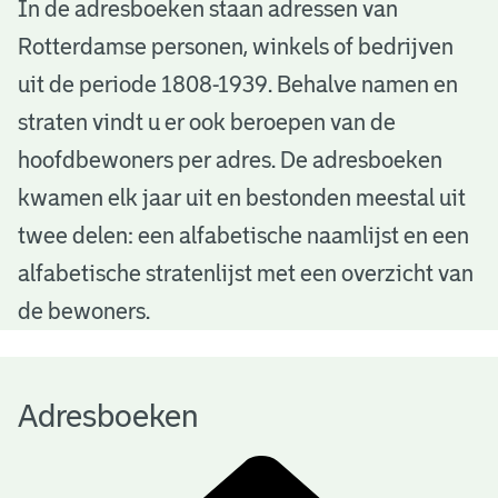
A
In de adresboeken staan adressen van
Rotterdamse personen, winkels of bedrijven
d
uit de periode 1808-1939. Behalve namen en
r
straten vindt u er ook beroepen van de
e
hoofdbewoners per adres. De adresboeken
s
kwamen elk jaar uit en bestonden meestal uit
b
twee delen: een alfabetische naamlijst en een
alfabetische stratenlijst met een overzicht van
o
de bewoners.
e
k
Adresboeken
e
n