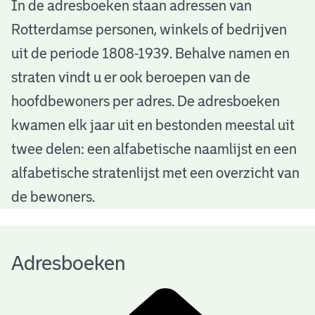
A
In de adresboeken staan adressen van
Rotterdamse personen, winkels of bedrijven
d
uit de periode 1808-1939. Behalve namen en
r
straten vindt u er ook beroepen van de
e
hoofdbewoners per adres. De adresboeken
s
kwamen elk jaar uit en bestonden meestal uit
b
twee delen: een alfabetische naamlijst en een
alfabetische stratenlijst met een overzicht van
o
de bewoners.
e
k
Adresboeken
e
n