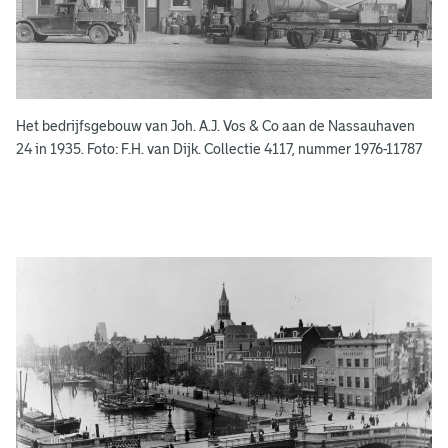
o
e
k
e
Het bedrijfsgebouw van Joh. A.J. Vos & Co aan de Nassauhaven
n
24 in 1935. Foto: F.H. van Dijk. Collectie 4117, nummer 1976-11787
g
e
e
n