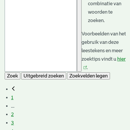
combinatie van
woorden te
zoeken.
Voorbeelden van het
gebruik van deze
leestekens en meer
zoektips vindt u
hier
(l
.
is
Zoek
Uitgebreid zoeken
Zoekvelden legen
e
1
...
2
3