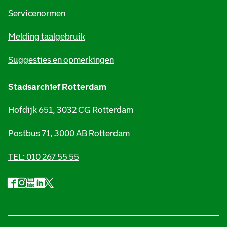
t
Servicenormen
i
Melding taalgebruik
e
Suggesties en opmerkingen
Stadsarchief Rotterdam
Hofdijk 651, 3032 CG Rotterdam
Postbus 71, 3000 AB Rotterdam
TEL: 010 267 55 55
F
I
Y
L
X
S
a
n
o
i
S
o
c
s
u
n
t
e
t
t
k
a
c
b
a
u
e
d
i
o
g
b
d
s