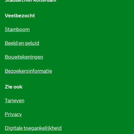
g
e
Veelbezocht
m
Stamboom
e
Beeld en geluid
n
e
Bouwtekeningen
i
Bezoekersinformatie
n
Zie ook
f
o
Tarieven
r
Privacy
m
Digitale toegankelijkheid
a