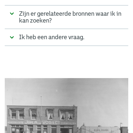
Zijn er gerelateerde bronnen waar ik in
kan zoeken?
Ik heb een andere vraag.
A
d
g
e
r
e
e
n
s
b