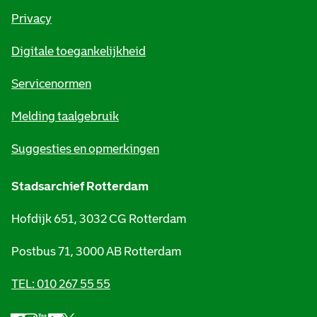
r
Privacy
m
Digitale toegankelijkheid
a
t
Servicenormen
i
Melding taalgebruik
e
Suggesties en opmerkingen
Stadsarchief Rotterdam
Hofdijk 651, 3032 CG Rotterdam
Postbus 71, 3000 AB Rotterdam
TEL: 010 267 55 55