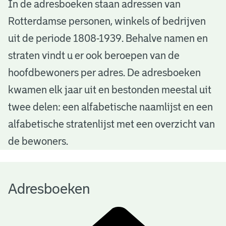
A
In de adresboeken staan adressen van
Rotterdamse personen, winkels of bedrijven
d
uit de periode 1808-1939. Behalve namen en
r
straten vindt u er ook beroepen van de
e
hoofdbewoners per adres. De adresboeken
s
kwamen elk jaar uit en bestonden meestal uit
b
twee delen: een alfabetische naamlijst en een
alfabetische stratenlijst met een overzicht van
o
de bewoners.
e
k
Adresboeken
e
n