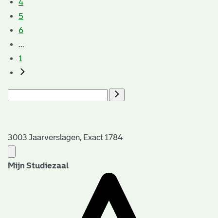
4
5
6
...
1
3003 Jaarverslagen, Exact 1784
Mijn Studiezaal