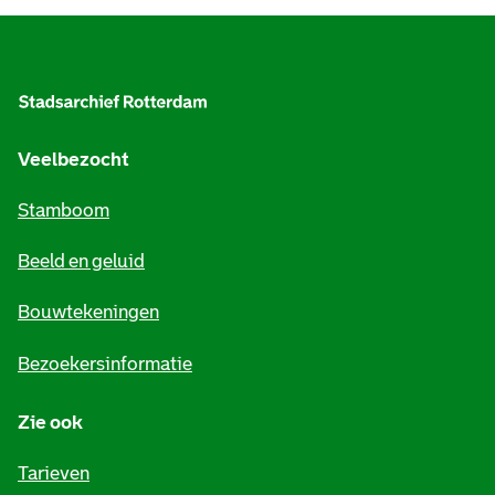
A
l
g
e
Veelbezocht
m
Stamboom
e
Beeld en geluid
n
e
Bouwtekeningen
i
Bezoekersinformatie
n
Zie ook
f
o
Tarieven