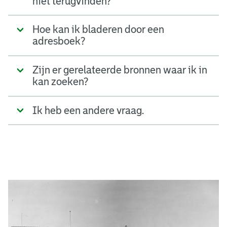
niet terugvinden?
Hoe kan ik bladeren door een
adresboek?
Zijn er gerelateerde bronnen waar ik in
kan zoeken?
Ik heb een andere vraag.
A
d
g
e
r
e
e