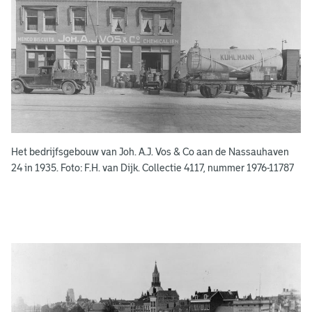
n
s
b
o
e
k
e
Het bedrijfsgebouw van Joh. A.J. Vos & Co aan de Nassauhaven
n
24 in 1935. Foto: F.H. van Dijk. Collectie 4117, nummer 1976-11787
g
e
e
n