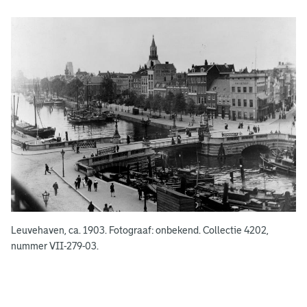
g
e
e
n
Leuvehaven, ca. 1903. Fotograaf: onbekend. Collectie 4202,
nummer VII-279-03.