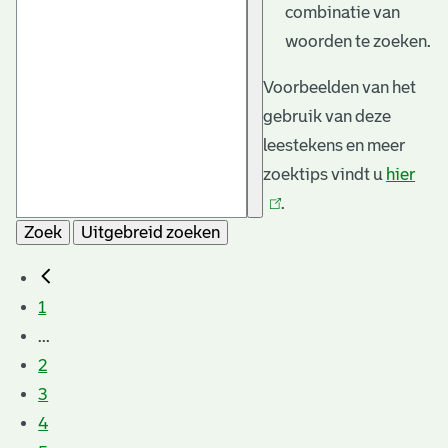
combinatie van
woorden te zoeken.
Voorbeelden van het
gebruik van deze
leestekens en meer
zoektips vindt u
hier
(link
.
is
Zoek
Uitgebreid zoeken
exte
1
...
2
3
4