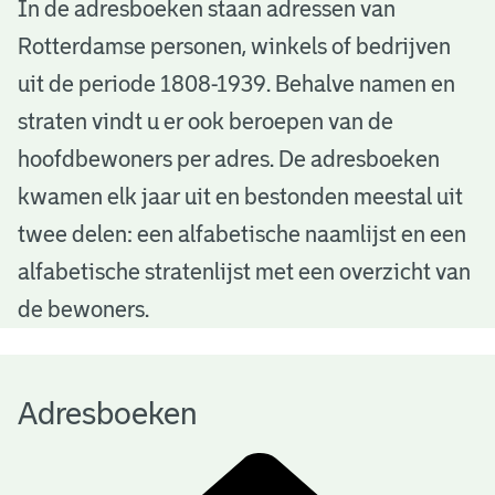
A
In de adresboeken staan adressen van
Rotterdamse personen, winkels of bedrijven
d
uit de periode 1808-1939. Behalve namen en
r
straten vindt u er ook beroepen van de
e
hoofdbewoners per adres. De adresboeken
s
kwamen elk jaar uit en bestonden meestal uit
b
twee delen: een alfabetische naamlijst en een
alfabetische stratenlijst met een overzicht van
o
de bewoners.
e
k
Adresboeken
e
n