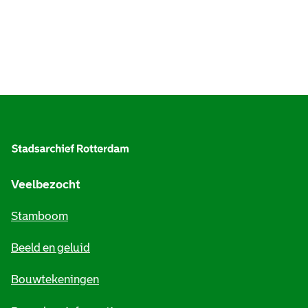
A
l
g
e
Veelbezocht
m
Stamboom
e
Beeld en geluid
n
e
Bouwtekeningen
i