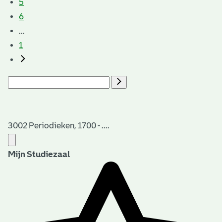
5
6
...
1
3002 Periodieken, 1700 - ....
Mijn Studiezaal