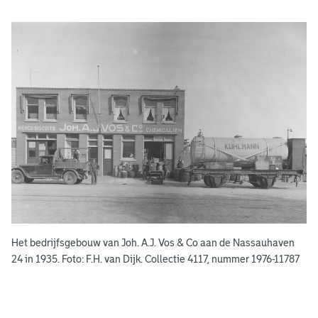
A
d
g
e
r
e
e
n
s
b
o
e
k
e
Het bedrijfsgebouw van Joh. A.J. Vos & Co aan de Nassauhaven
n
24 in 1935. Foto: F.H. van Dijk. Collectie 4117, nummer 1976-11787