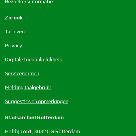
Bezoekersinformatie
n
Zie ook
f
o
Tarieven
r
Privacy
m
Digitale toegankelijkheid
a
t
Servicenormen
i
Melding taalgebruik
e
Suggesties en opmerkingen
Stadsarchief Rotterdam
Hofdijk 651, 3032 CG Rotterdam