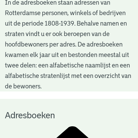
A
In de adresboeken staan adressen van
Rotterdamse personen, winkels of bedrijven
d
uit de periode 1808-1939. Behalve namen en
r
straten vindt u er ook beroepen van de
e
hoofdbewoners per adres. De adresboeken
s
kwamen elk jaar uit en bestonden meestal uit
b
twee delen: een alfabetische naamlijst en een
alfabetische stratenlijst met een overzicht van
o
de bewoners.
e
k
Adresboeken
e
n