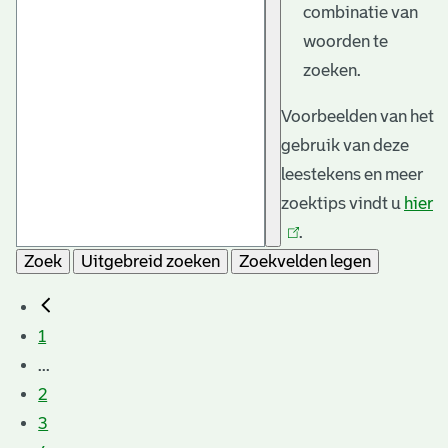
combinatie van
woorden te
zoeken.
Voorbeelden van het
gebruik van deze
leestekens en meer
zoektips vindt u
hier
(l
.
is
Zoek
Uitgebreid zoeken
Zoekvelden legen
e
1
...
2
3