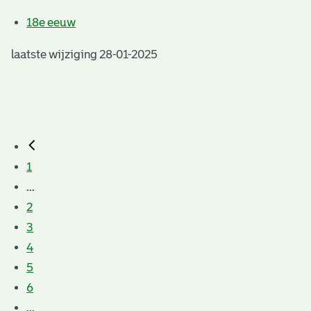
18e eeuw
laatste wijziging 28-01-2025
1
...
2
3
4
5
6
...