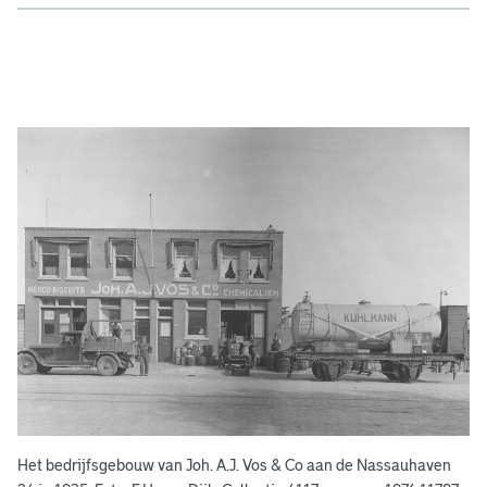
A
d
g
e
r
e
e
n
s
b
o
e
k
e
Het bedrijfsgebouw van Joh. A.J. Vos & Co aan de Nassauhaven