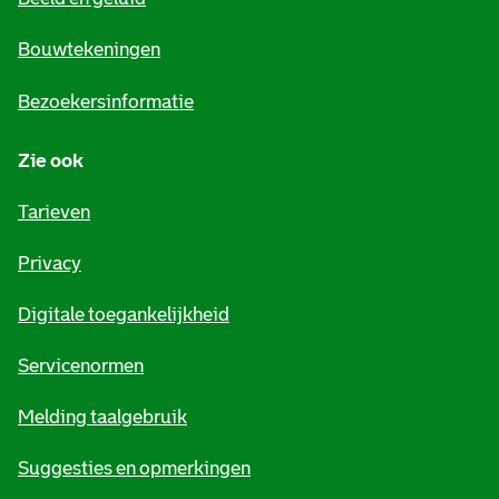
n
e
Bouwtekeningen
i
Bezoekersinformatie
n
Zie ook
f
o
Tarieven
r
Privacy
m
Digitale toegankelijkheid
a
t
Servicenormen
i
Melding taalgebruik
e
Suggesties en opmerkingen