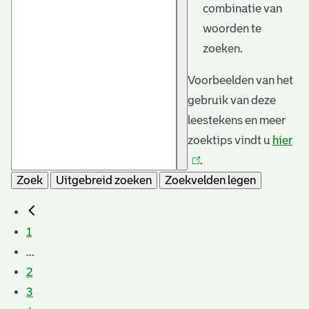
combinatie van
woorden te
zoeken.
Voorbeelden van het
gebruik van deze
leestekens en meer
zoektips vindt u
hier
(li
.
is
Zoek
Uitgebreid zoeken
Zoekvelden legen
ext
1
...
2
3