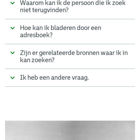
Waarom kan ik de persoon die ik zoek
niet terugvinden?
Hoe kan ik bladeren door een
adresboek?
Zijn er gerelateerde bronnen waar ik in
kan zoeken?
Ik heb een andere vraag.
A
d
g
e
r