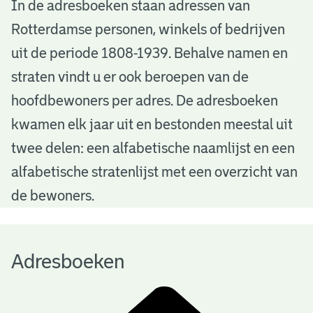
A
In de adresboeken staan adressen van
Rotterdamse personen, winkels of bedrijven
d
uit de periode 1808-1939. Behalve namen en
r
straten vindt u er ook beroepen van de
e
hoofdbewoners per adres. De adresboeken
s
kwamen elk jaar uit en bestonden meestal uit
b
twee delen: een alfabetische naamlijst en een
alfabetische stratenlijst met een overzicht van
o
de bewoners.
e
k
Adresboeken
e
n