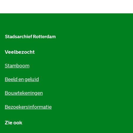
A
l
g
e
Veelbezocht
m
Stamboom
e
Beeld en geluid
n
e
Bouwtekeningen
i
Bezoekersinformatie
n
Zie ook
f