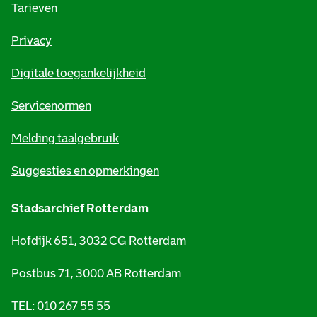
o
Tarieven
r
Privacy
m
Digitale toegankelijkheid
a
t
Servicenormen
i
Melding taalgebruik
e
Suggesties en opmerkingen
Stadsarchief Rotterdam
Hofdijk 651, 3032 CG Rotterdam
Postbus 71, 3000 AB Rotterdam
TEL: 010 267 55 55