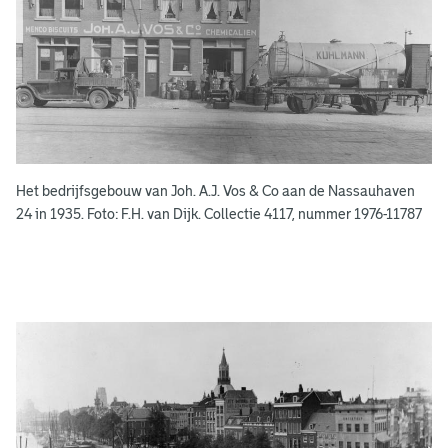
s
b
o
e
k
e
Het bedrijfsgebouw van Joh. A.J. Vos & Co aan de Nassauhaven
n
24 in 1935. Foto: F.H. van Dijk. Collectie 4117, nummer 1976-11787
g
e
e
n