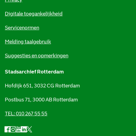
m
Digitale toegankelijkheid
a
t
Servicenormen
i
Melding taalgebruik
e
Suggesties en opmerkingen
Stadsarchief Rotterdam
Hofdijk 651, 3032 CG Rotterdam
Postbus 71, 3000 AB Rotterdam
TEL: 010 267 55 55
F
I
Y
L
X
S
a
n
o
i
S