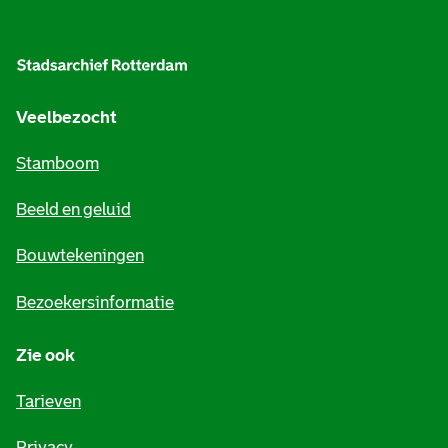
A
l
g
e
Veelbezocht
m
Stamboom
e
Beeld en geluid
n
e
Bouwtekeningen
i
Bezoekersinformatie
n
Zie ook
f
o
Tarieven
r
Privacy