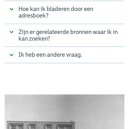
Hoe kan ik bladeren door een
adresboek?
Zijn er gerelateerde bronnen waar ik in
kan zoeken?
Ik heb een andere vraag.
A
d
g
e
r
e
e
n