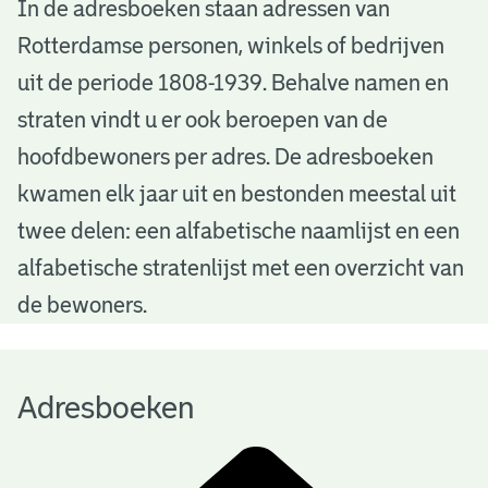
A
In de adresboeken staan adressen van
Rotterdamse personen, winkels of bedrijven
d
uit de periode 1808-1939. Behalve namen en
r
straten vindt u er ook beroepen van de
e
hoofdbewoners per adres. De adresboeken
s
kwamen elk jaar uit en bestonden meestal uit
b
twee delen: een alfabetische naamlijst en een
alfabetische stratenlijst met een overzicht van
o
de bewoners.
e
k
Adresboeken
e
n