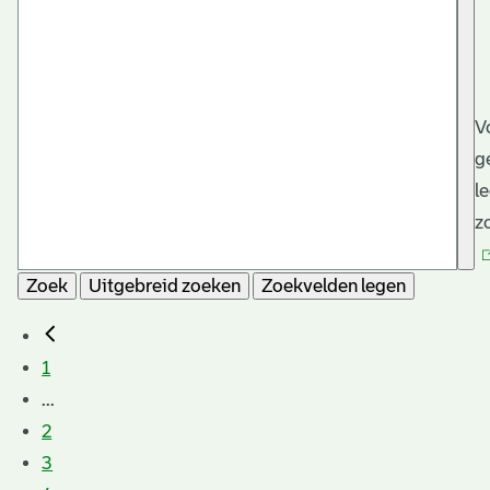
V
g
l
z
Zoek
Uitgebreid zoeken
Zoekvelden legen
1
...
2
3