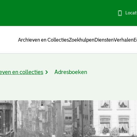
Locat
Menu
Archieven en Collecties
Zoekhulpen
Diensten
Verhalen
E
even en collecties
Adresboeken