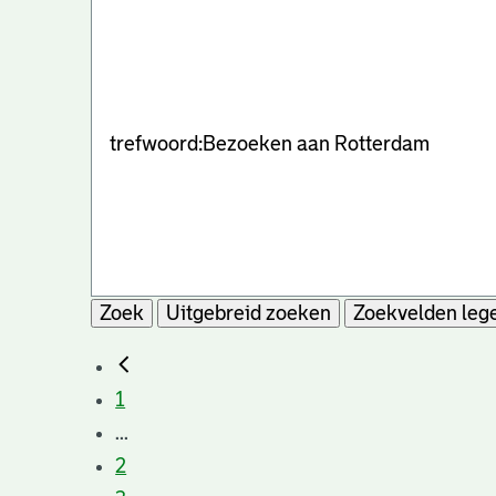
Zoek
Uitgebreid zoeken
Zoekvelden leg
1
...
2