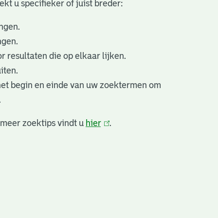
t u specifieker of juist breder:
ngen.
ngen.
 resultaten die op elkaar lijken.
iten.
et begin en einde van uw zoektermen om
.
 meer zoektips vindt u
hier
(link
.
is
extern)