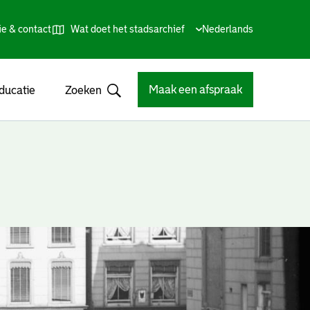
ie & contact
Wat doet het stadsarchief
Huidige
Nederlands
,
Talen
taal:
Kies
andere
taal
Maak een afspraak
ducatie
Zoeken
Open