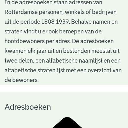
A
In de adresboeken staan adressen van
Rotterdamse personen, winkels of bedrijven
d
uit de periode 1808-1939. Behalve namen en
r
straten vindt u er ook beroepen van de
e
hoofdbewoners per adres. De adresboeken
s
kwamen elk jaar uit en bestonden meestal uit
b
twee delen: een alfabetische naamlijst en een
alfabetische stratenlijst met een overzicht van
o
de bewoners.
e
k
Adresboeken
e
n