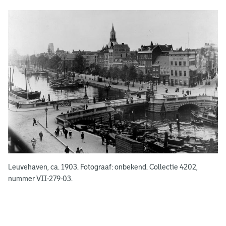
g
e
e
n
Leuvehaven, ca. 1903. Fotograaf: onbekend. Collectie 4202,
nummer VII-279-03.