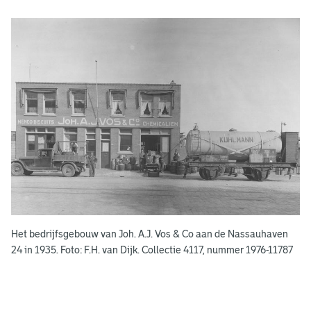
A
d
g
e
r
e
e
n
s
b
o
e
k
e
Het bedrijfsgebouw van Joh. A.J. Vos & Co aan de Nassauhaven
n
24 in 1935. Foto: F.H. van Dijk. Collectie 4117, nummer 1976-11787