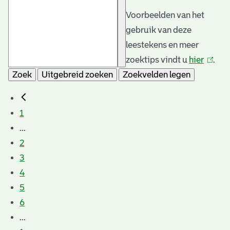
Voorbeelden van het
gebruik van deze
leestekens en meer
zoektips vindt u
hier
(link
.
Zoek
Uitgebreid zoeken
Zoekvelden legen
is
extern
1
...
2
3
4
5
6
...