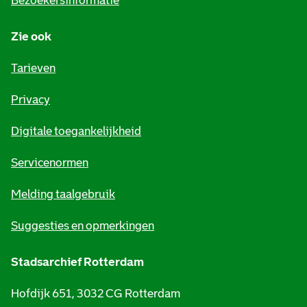
Bezoekersinformatie
n
Zie ook
f
o
Tarieven
r
Privacy
m
Digitale toegankelijkheid
a
t
Servicenormen
i
Melding taalgebruik
e
Suggesties en opmerkingen
Stadsarchief Rotterdam
Hofdijk 651, 3032 CG Rotterdam