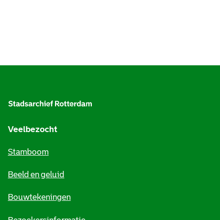
A
l
g
e
Veelbezocht
m
Stamboom
e
Beeld en geluid
n
e
Bouwtekeningen
i