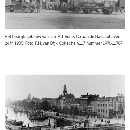
o
e
k
e
Het bedrijfsgebouw van Joh. A.J. Vos & Co aan de Nassauhaven
n
24 in 1935. Foto: F.H. van Dijk. Collectie 4117, nummer 1976-11787
g
e
e
n