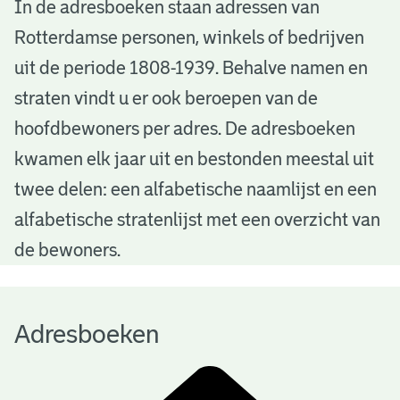
A
In de adresboeken staan adressen van
Rotterdamse personen, winkels of bedrijven
d
uit de periode 1808-1939. Behalve namen en
r
straten vindt u er ook beroepen van de
e
hoofdbewoners per adres. De adresboeken
s
kwamen elk jaar uit en bestonden meestal uit
b
twee delen: een alfabetische naamlijst en een
alfabetische stratenlijst met een overzicht van
o
de bewoners.
e
k
Adresboeken
e
n