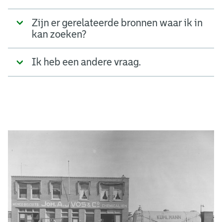
Zijn er gerelateerde bronnen waar ik in
kan zoeken?
Ik heb een andere vraag.
A
d
g
e
r
e
e
n
s
b