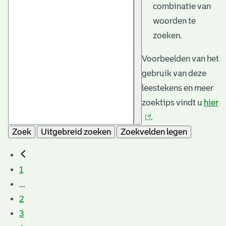
combinatie van
woorden te
zoeken.
Voorbeelden van het
gebruik van deze
leestekens en meer
zoektips vindt u
hier
(l
.
is
Zoek
Uitgebreid zoeken
Zoekvelden legen
e
1
...
2
3