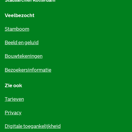
g
e
Veelbezocht
m
Stamboom
e
Beeld en geluid
n
e
Bouwtekeningen
i
Bezoekersinformatie
n
Zie ook
f
o
Tarieven
r
Privacy
m
Digitale toegankelijkheid
a