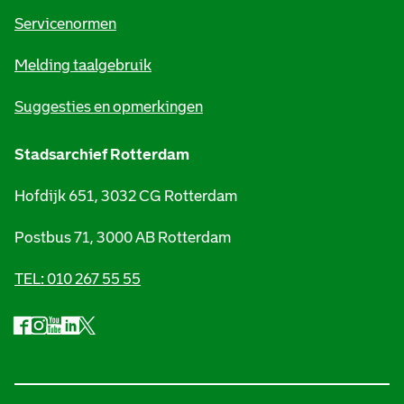
t
Servicenormen
i
Melding taalgebruik
e
Suggesties en opmerkingen
Stadsarchief Rotterdam
Hofdijk 651, 3032 CG Rotterdam
Postbus 71, 3000 AB Rotterdam
TEL: 010 267 55 55
F
I
Y
L
X
S
a
n
o
i
S
o
c
s
u
n
t
e
t
t
k
a
c
b
a
u
e
d
i
o
g
b
d
s