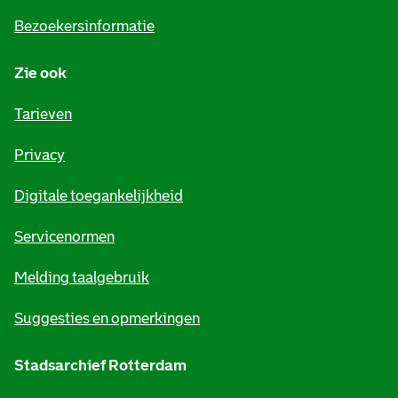
i
Bezoekersinformatie
n
Zie ook
f
o
Tarieven
r
Privacy
m
Digitale toegankelijkheid
a
t
Servicenormen
i
Melding taalgebruik
e
Suggesties en opmerkingen
Stadsarchief Rotterdam