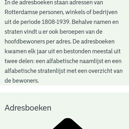
A
In de adresboeken staan adressen van
Rotterdamse personen, winkels of bedrijven
d
uit de periode 1808-1939. Behalve namen en
r
straten vindt u er ook beroepen van de
e
hoofdbewoners per adres. De adresboeken
s
kwamen elk jaar uit en bestonden meestal uit
b
twee delen: een alfabetische naamlijst en een
alfabetische stratenlijst met een overzicht van
o
de bewoners.
e
k
Adresboeken
e
n