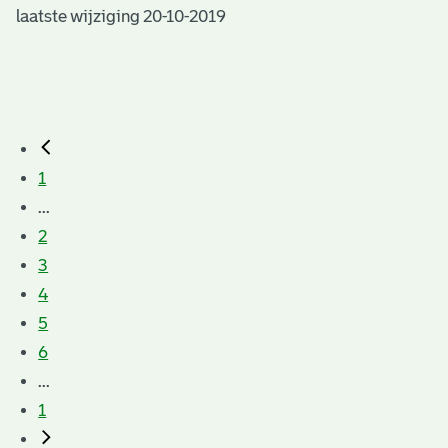
laatste wijziging 20-10-2019
1
...
2
3
4
5
6
...
1