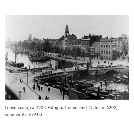
g
e
e
n
Leuvehaven, ca. 1903. Fotograaf: onbekend. Collectie 4202,
nummer VII-279-03.