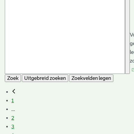
V
g
l
z
Zoek
Uitgebreid zoeken
Zoekvelden legen
1
...
2
3