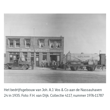
A
d
g
e
r
e
e
n
s
b
o
e
k
e
Het bedrijfsgebouw van Joh. A.J. Vos & Co aan de Nassauhaven
n
24 in 1935. Foto: F.H. van Dijk. Collectie 4117, nummer 1976-11787