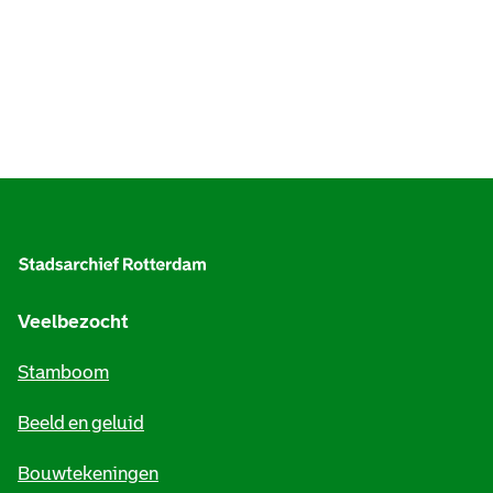
A
l
g
e
Veelbezocht
m
Stamboom
e
Beeld en geluid
n
e
Bouwtekeningen