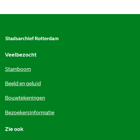
A
l
g
e
Veelbezocht
m
Stamboom
e
Beeld en geluid
n
e
Bouwtekeningen
i
Bezoekersinformatie
n
Zie ook
f