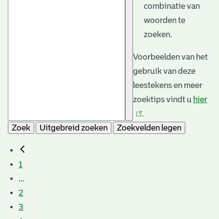
combinatie van
woorden te
zoeken.
Voorbeelden van het
gebruik van deze
leestekens en meer
zoektips vindt u
hier
(li
.
is
Zoek
Uitgebreid zoeken
Zoekvelden legen
ext
1
...
2
3