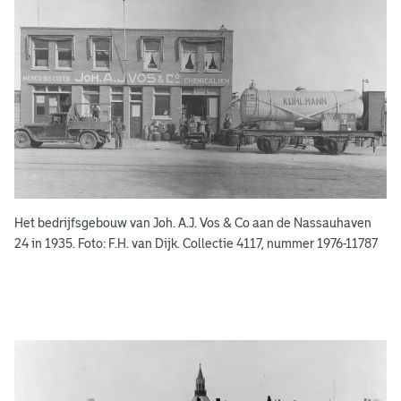
e
e
n
s
b
o
e
k
e
Het bedrijfsgebouw van Joh. A.J. Vos & Co aan de Nassauhaven
n
24 in 1935. Foto: F.H. van Dijk. Collectie 4117, nummer 1976-11787
g
e
e