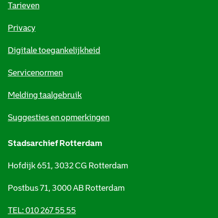
o
Tarieven
r
Privacy
m
Digitale toegankelijkheid
a
t
Servicenormen
i
Melding taalgebruik
e
Suggesties en opmerkingen
Stadsarchief Rotterdam
Hofdijk 651, 3032 CG Rotterdam
Postbus 71, 3000 AB Rotterdam
TEL: 010 267 55 55