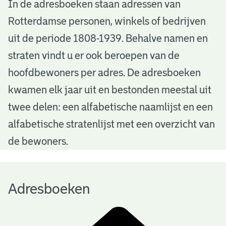
A
In de adresboeken staan adressen van
Rotterdamse personen, winkels of bedrijven
d
uit de periode 1808-1939. Behalve namen en
r
straten vindt u er ook beroepen van de
e
hoofdbewoners per adres. De adresboeken
s
kwamen elk jaar uit en bestonden meestal uit
b
twee delen: een alfabetische naamlijst en een
alfabetische stratenlijst met een overzicht van
o
de bewoners.
e
k
Adresboeken
e
n