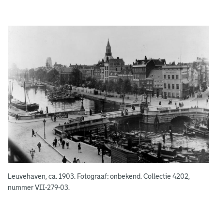
g
e
e
n
Leuvehaven, ca. 1903. Fotograaf: onbekend. Collectie 4202,
nummer VII-279-03.