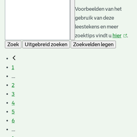
Voorbeelden van het
gebruik van deze
leestekens en meer
zoektips vindt u
hier
(link
.
Zoek
Uitgebreid zoeken
Zoekvelden legen
is
extern
1
...
2
3
4
5
6
...