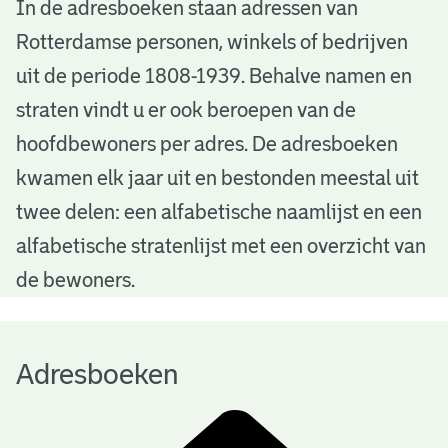
A
In de adresboeken staan adressen van
Rotterdamse personen, winkels of bedrijven
d
uit de periode 1808-1939. Behalve namen en
r
straten vindt u er ook beroepen van de
e
hoofdbewoners per adres. De adresboeken
s
kwamen elk jaar uit en bestonden meestal uit
b
twee delen: een alfabetische naamlijst en een
alfabetische stratenlijst met een overzicht van
o
de bewoners.
e
k
Adresboeken
e
n