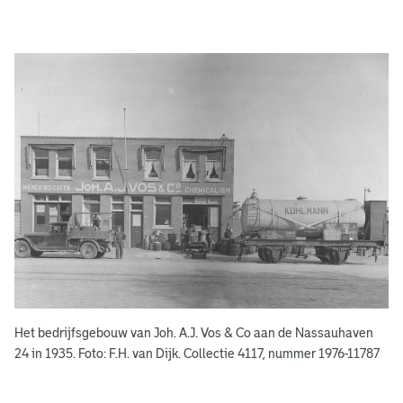
A
d
g
e
r
e
e
n
s
b
o
e
k
e
Het bedrijfsgebouw van Joh. A.J. Vos & Co aan de Nassauhaven
n
24 in 1935. Foto: F.H. van Dijk. Collectie 4117, nummer 1976-11787