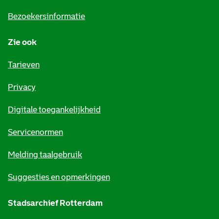
i
Bezoekersinformatie
n
Zie ook
f
o
Tarieven
r
Privacy
m
Digitale toegankelijkheid
a
t
Servicenormen
i
Melding taalgebruik
e
Suggesties en opmerkingen
Stadsarchief Rotterdam