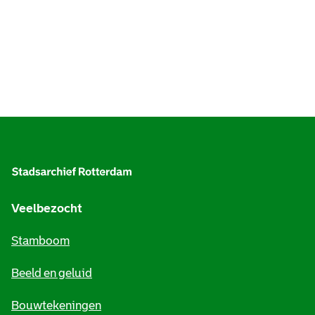
A
l
g
e
Veelbezocht
m
Stamboom
e
Beeld en geluid
n
e
Bouwtekeningen