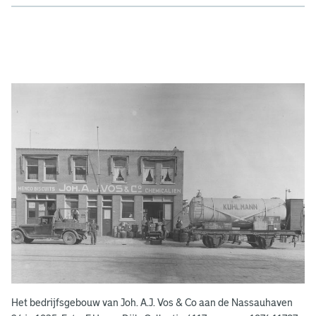
A
d
g
e
r
e
e
n
s
b
o
e
k
e
Het bedrijfsgebouw van Joh. A.J. Vos & Co aan de Nassauhaven