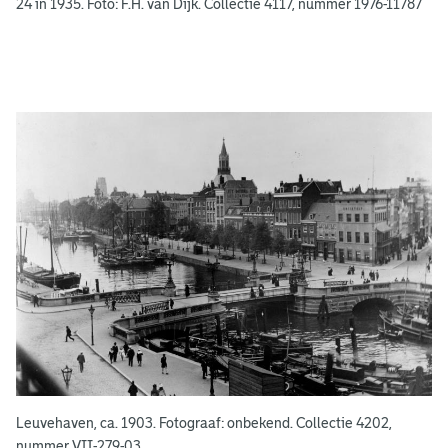
n
24 in 1935. Foto: F.H. van Dijk. Collectie 4117, nummer 1976-11787
g
e
e
n
Leuvehaven, ca. 1903. Fotograaf: onbekend. Collectie 4202,
nummer VII-279-03.