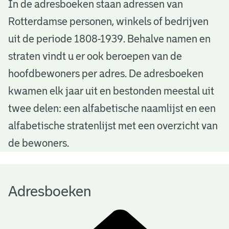
A
In de adresboeken staan adressen van
Rotterdamse personen, winkels of bedrijven
d
uit de periode 1808-1939. Behalve namen en
r
straten vindt u er ook beroepen van de
e
hoofdbewoners per adres. De adresboeken
s
kwamen elk jaar uit en bestonden meestal uit
b
twee delen: een alfabetische naamlijst en een
alfabetische stratenlijst met een overzicht van
o
de bewoners.
e
k
Adresboeken
e
n