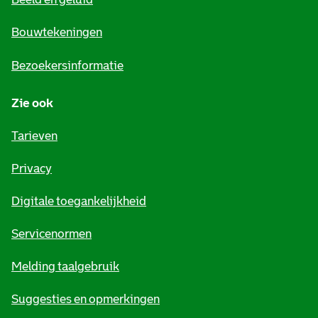
n
e
Bouwtekeningen
i
Bezoekersinformatie
n
Zie ook
f
o
Tarieven
r
Privacy
m
Digitale toegankelijkheid
a
t
Servicenormen
i
Melding taalgebruik
e
Suggesties en opmerkingen