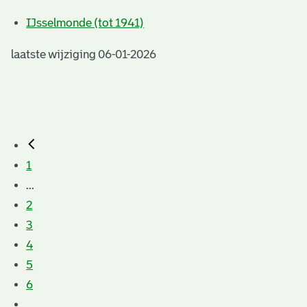
IJsselmonde (tot 1941)
laatste wijziging 06-01-2026
1
...
2
3
4
5
6
...