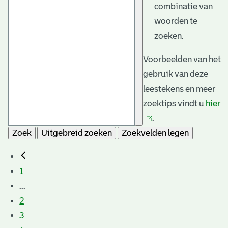
combinatie van
woorden te
zoeken.
Voorbeelden van het
gebruik van deze
leestekens en meer
zoektips vindt u
hier
(l
.
is
Zoek
Uitgebreid zoeken
Zoekvelden legen
e
1
...
2
3