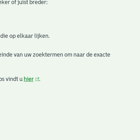
ker of juist breder:
ie op elkaar lijken.
 einde van uw zoektermen om naar de exacte
ps vindt u
hier
(link
.
is
extern)