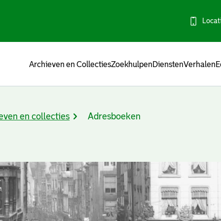
Locat
Menu
Archieven en Collecties
Zoekhulpen
Diensten
Verhalen
E
even en collecties
Adresboeken