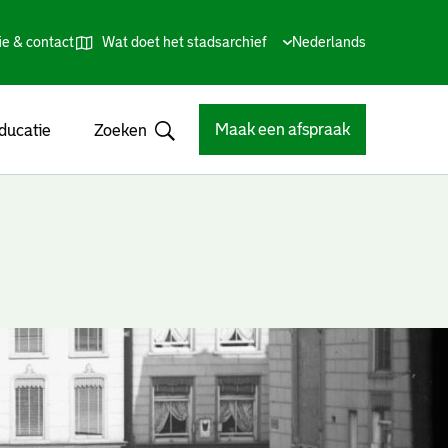
ie & contact
Wat doet het stadsarchief
Huidige
Nederlands
,
Talen
taal:
Kies
andere
taal
Maak een afspraak
ducatie
Zoeken
Open