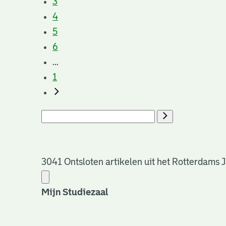
3
4
5
6
...
1
3041 Ontsloten artikelen uit het Rotterdams 
Mijn Studiezaal