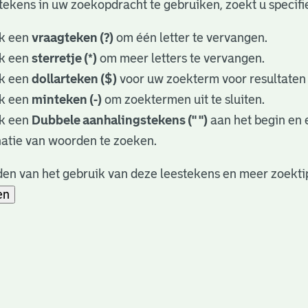
tekens in uw zoekopdracht te gebruiken, zoekt u specifie
k een
vraagteken (?)
om één letter te vervangen.
k een
sterretje (*)
om meer letters te vervangen.
k een
dollarteken ($)
voor uw zoekterm voor resultaten d
k een
minteken (-)
om zoektermen uit te sluiten.
k een
Dubbele aanhalingstekens (" ")
aan het begin en
atie van woorden te zoeken.
en van het gebruik van deze leestekens en meer zoekti
en