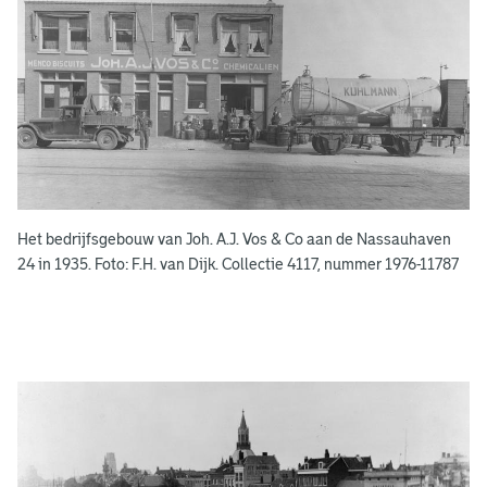
n
s
b
o
e
k
e
Het bedrijfsgebouw van Joh. A.J. Vos & Co aan de Nassauhaven
n
24 in 1935. Foto: F.H. van Dijk. Collectie 4117, nummer 1976-11787
g
e
e
n