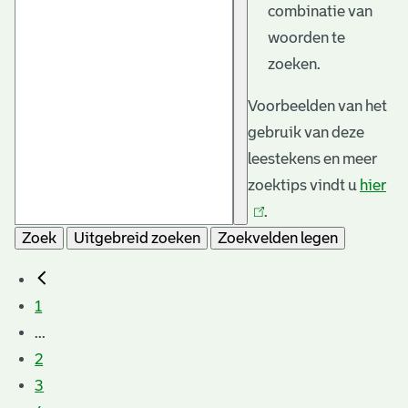
combinatie van
woorden te
zoeken.
Voorbeelden van het
gebruik van deze
leestekens en meer
zoektips vindt u
hier
(li
.
is
Zoek
Uitgebreid zoeken
Zoekvelden legen
ext
1
...
2
3