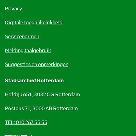
r
Privacy
m
Digitale toegankelijkheid
a
t
Servicenormen
i
Melding taalgebruik
e
Suggesties en opmerkingen
Stadsarchief Rotterdam
Hofdijk 651, 3032 CG Rotterdam
Postbus 71, 3000 AB Rotterdam
TEL: 010 267 55 55