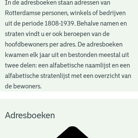
A
In de adresboeken staan adressen van
Rotterdamse personen, winkels of bedrijven
d
uit de periode 1808-1939. Behalve namen en
r
straten vindt u er ook beroepen van de
e
hoofdbewoners per adres. De adresboeken
s
kwamen elk jaar uit en bestonden meestal uit
b
twee delen: een alfabetische naamlijst en een
alfabetische stratenlijst met een overzicht van
o
de bewoners.
e
k
Adresboeken
e
n