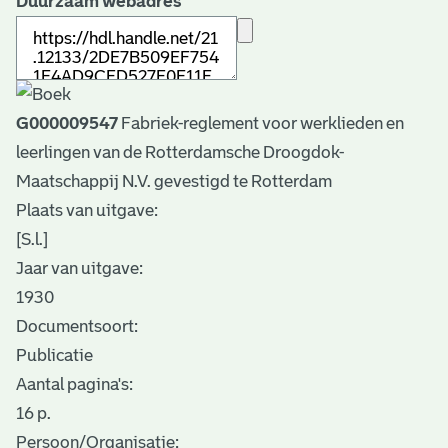
Duurzaam webadres
G000009547
Fabriek-reglement voor werklieden en
leerlingen van de Rotterdamsche Droogdok-
Maatschappij N.V. gevestigd te Rotterdam
Plaats van uitgave:
[S.l.]
Jaar van uitgave:
1930
Documentsoort:
Publicatie
Aantal pagina's:
16 p.
Persoon/Organisatie: