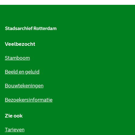
A
l
g
e
Veelbezocht
m
Stamboom
e
Beeld en geluid
n
e
Bouwtekeningen
i
Bezoekersinformatie
n
Zie ook
f
o
Tarieven