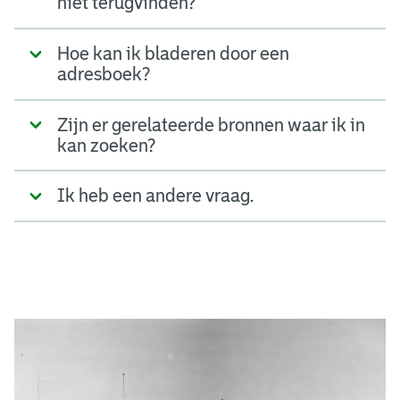
niet terugvinden?
Hoe kan ik bladeren door een
adresboek?
Zijn er gerelateerde bronnen waar ik in
kan zoeken?
Ik heb een andere vraag.
A
d
g
e
r
e
e