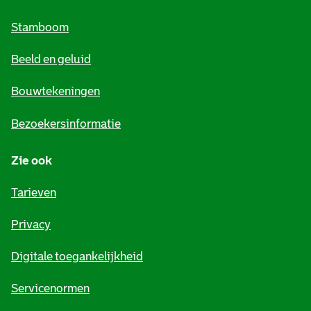
m
Stamboom
e
Beeld en geluid
n
e
Bouwtekeningen
i
Bezoekersinformatie
n
Zie ook
f
o
Tarieven
r
Privacy
m
Digitale toegankelijkheid
a
t
Servicenormen