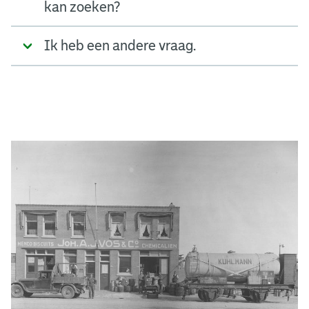
kan zoeken?
Ik heb een andere vraag.
A
d
g
e
r
e
e
n
s
b
o
e