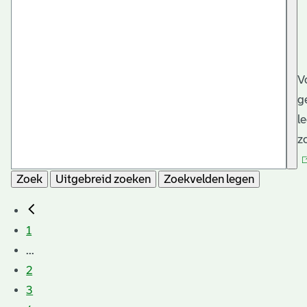
V
g
l
z
Zoek
Uitgebreid zoeken
Zoekvelden legen
1
...
2
3