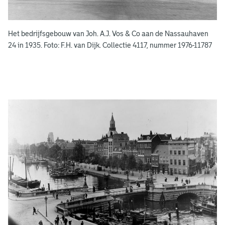
k
e
Het bedrijfsgebouw van Joh. A.J. Vos & Co aan de Nassauhaven
n
24 in 1935. Foto: F.H. van Dijk. Collectie 4117, nummer 1976-11787
g
e
e
n