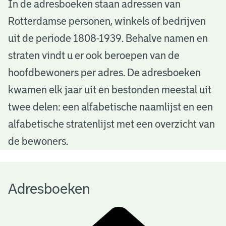
A
In de adresboeken staan adressen van
Rotterdamse personen, winkels of bedrijven
d
uit de periode 1808-1939. Behalve namen en
r
straten vindt u er ook beroepen van de
e
hoofdbewoners per adres. De adresboeken
s
kwamen elk jaar uit en bestonden meestal uit
b
twee delen: een alfabetische naamlijst en een
alfabetische stratenlijst met een overzicht van
o
de bewoners.
e
k
Adresboeken
e
n