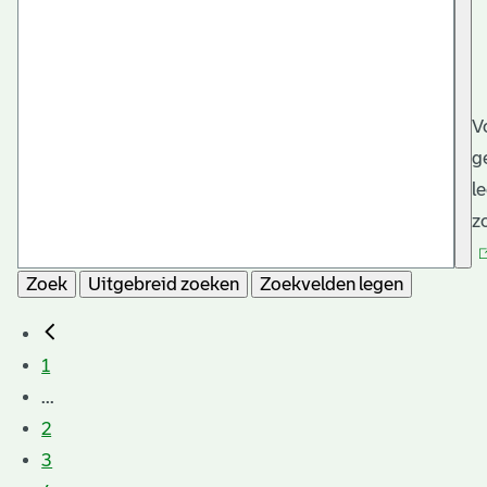
V
g
l
z
Zoek
Uitgebreid zoeken
Zoekvelden legen
1
...
2
3