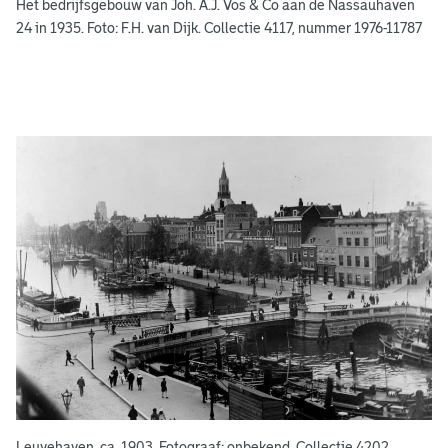
Het bedrijfsgebouw van Joh. A.J. Vos & Co aan de Nassauhaven
n
24 in 1935. Foto: F.H. van Dijk. Collectie 4117, nummer 1976-11787
g
e
e
n
Leuvehaven, ca. 1903. Fotograaf: onbekend. Collectie 4202,