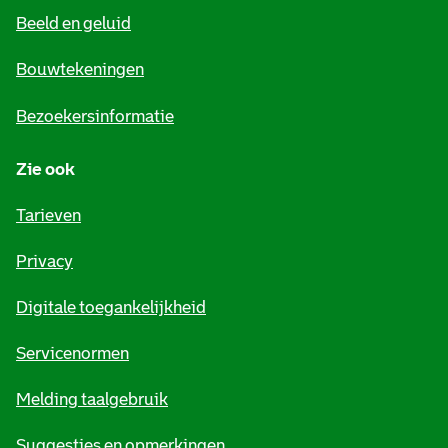
Beeld en geluid
n
e
Bouwtekeningen
i
Bezoekersinformatie
n
Zie ook
f
o
Tarieven
r
Privacy
m
Digitale toegankelijkheid
a
t
Servicenormen
i
Melding taalgebruik
e
Suggesties en opmerkingen