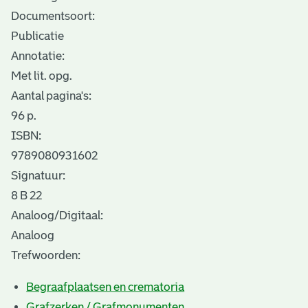
Documentsoort:
Publicatie
Annotatie:
Met lit. opg.
Aantal pagina's:
96 p.
ISBN:
9789080931602
Signatuur:
8 B 22
Analoog/Digitaal:
Analoog
Trefwoorden:
Begraafplaatsen en crematoria
Grafzerken / Grafmonumenten