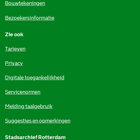
e
Bouwtekeningen
i
Bezoekersinformatie
n
Zie ook
f
o
Tarieven
r
Privacy
m
Digitale toegankelijkheid
a
t
Servicenormen
i
Melding taalgebruik
e
Suggesties en opmerkingen
Stadsarchief Rotterdam