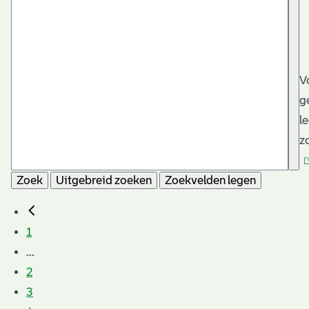
V
g
l
z
Zoek
Uitgebreid zoeken
Zoekvelden legen
1
...
2
3