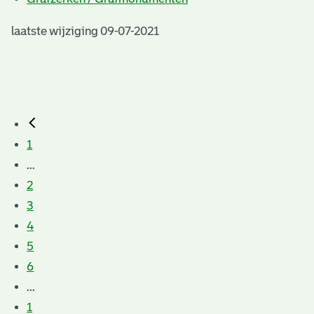
laatste wijziging 09-07-2021
1
...
2
3
4
5
6
...
1