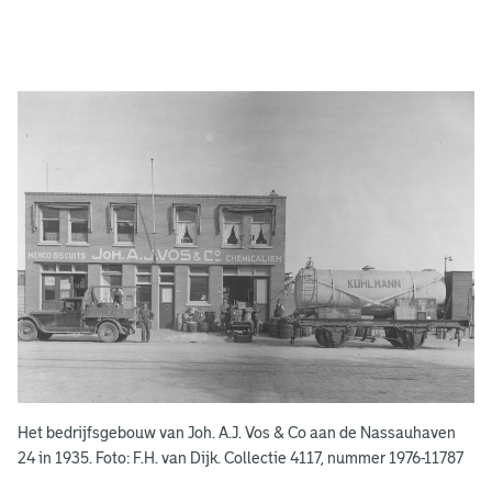
A
d
g
e
r
e
e
n
s
b
o
e
k
e
Het bedrijfsgebouw van Joh. A.J. Vos & Co aan de Nassauhaven
n
24 in 1935. Foto: F.H. van Dijk. Collectie 4117, nummer 1976-11787