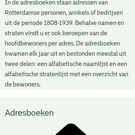
A
In de adresboeken staan adressen van
Rotterdamse personen, winkels of bedrijven
d
uit de periode 1808-1939. Behalve namen en
r
straten vindt u er ook beroepen van de
e
hoofdbewoners per adres. De adresboeken
s
kwamen elk jaar uit en bestonden meestal uit
b
twee delen: een alfabetische naamlijst en een
alfabetische stratenlijst met een overzicht van
o
de bewoners.
e
k
Adresboeken
e
n