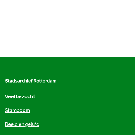
A
l
g
e
Veelbezocht
m
Stamboom
e
Beeld en geluid
n