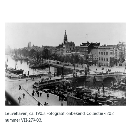
g
e
e
n
Leuvehaven, ca. 1903. Fotograaf: onbekend. Collectie 4202,
nummer VII-279-03.