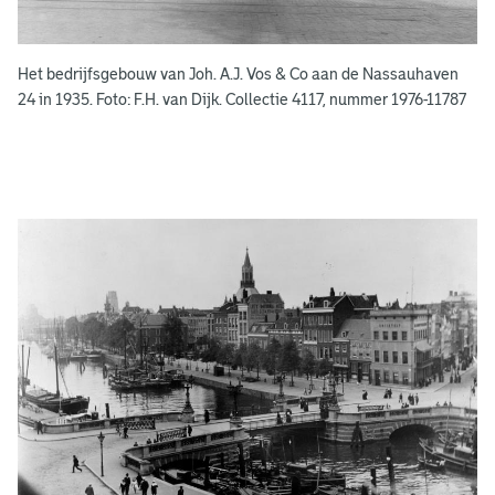
k
e
Het bedrijfsgebouw van Joh. A.J. Vos & Co aan de Nassauhaven
n
24 in 1935. Foto: F.H. van Dijk. Collectie 4117, nummer 1976-11787
g
e
e
n