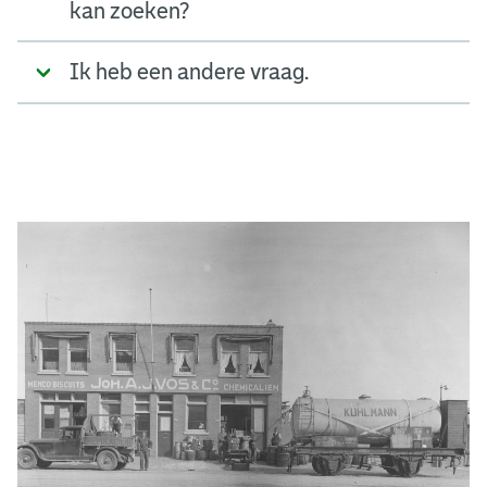
kan zoeken?
Ik heb een andere vraag.
A
d
g
e
r
e
e
n
s
b
o
e