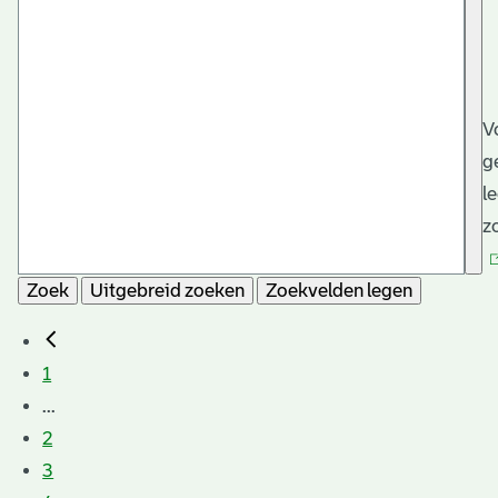
V
g
l
z
Zoek
Uitgebreid zoeken
Zoekvelden legen
1
...
2
3