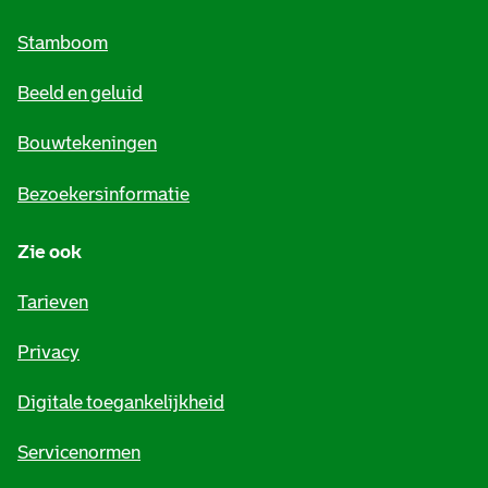
m
Stamboom
e
Beeld en geluid
n
e
Bouwtekeningen
i
Bezoekersinformatie
n
Zie ook
f
o
Tarieven
r
Privacy
m
Digitale toegankelijkheid
a
t
Servicenormen