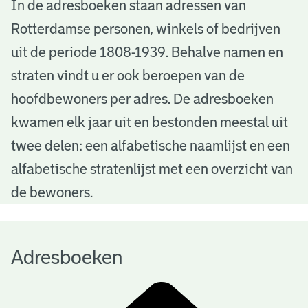
A
In de adresboeken staan adressen van
Rotterdamse personen, winkels of bedrijven
d
uit de periode 1808-1939. Behalve namen en
r
straten vindt u er ook beroepen van de
e
hoofdbewoners per adres. De adresboeken
s
kwamen elk jaar uit en bestonden meestal uit
b
twee delen: een alfabetische naamlijst en een
alfabetische stratenlijst met een overzicht van
o
de bewoners.
e
k
Adresboeken
e
n