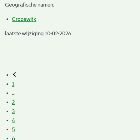
Geografische namen:
Crooswijk
laatste wijziging 10-02-2026
1
...
2
3
4
5
6