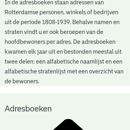
A
In de adresboeken staan adressen van
Rotterdamse personen, winkels of bedrijven
d
uit de periode 1808-1939. Behalve namen en
r
straten vindt u er ook beroepen van de
e
hoofdbewoners per adres. De adresboeken
s
kwamen elk jaar uit en bestonden meestal uit
b
twee delen: een alfabetische naamlijst en een
alfabetische stratenlijst met een overzicht van
o
de bewoners.
e
k
Adresboeken
e
n