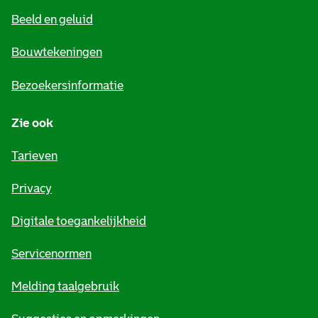
e
Beeld en geluid
n
e
Bouwtekeningen
i
Bezoekersinformatie
n
Zie ook
f
o
Tarieven
r
Privacy
m
Digitale toegankelijkheid
a
t
Servicenormen
i
Melding taalgebruik
e