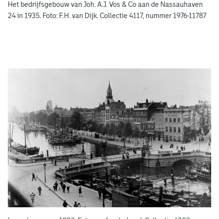
e
Het bedrijfsgebouw van Joh. A.J. Vos & Co aan de Nassauhaven
n
24 in 1935. Foto: F.H. van Dijk. Collectie 4117, nummer 1976-11787
g
e
e
n