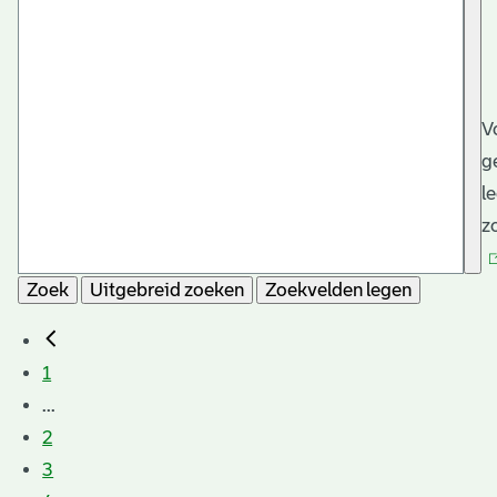
V
g
l
z
Zoek
Uitgebreid zoeken
Zoekvelden legen
1
...
2
3