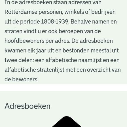
A
In de adresboeken staan adressen van
Rotterdamse personen, winkels of bedrijven
d
uit de periode 1808-1939. Behalve namen en
r
straten vindt u er ook beroepen van de
e
hoofdbewoners per adres. De adresboeken
s
kwamen elk jaar uit en bestonden meestal uit
b
twee delen: een alfabetische naamlijst en een
alfabetische stratenlijst met een overzicht van
o
de bewoners.
e
k
Adresboeken
e
n