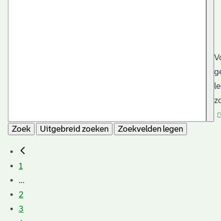
V
g
l
z
Zoek
Uitgebreid zoeken
Zoekvelden legen
1
...
2
3