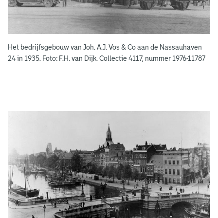
e
k
e
Het bedrijfsgebouw van Joh. A.J. Vos & Co aan de Nassauhaven
n
24 in 1935. Foto: F.H. van Dijk. Collectie 4117, nummer 1976-11787
g
e
e
n