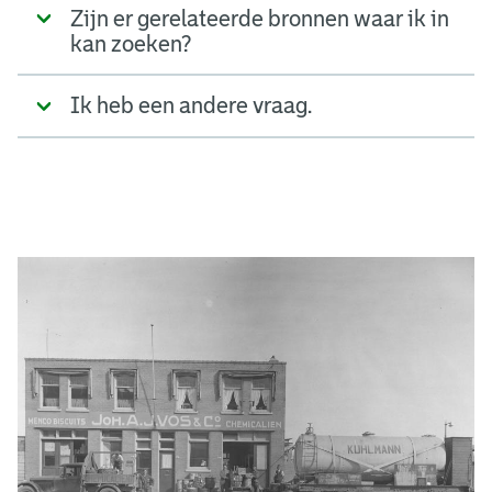
Zijn er gerelateerde bronnen waar ik in
kan zoeken?
Ik heb een andere vraag.
A
d
g
e
r
e
e
n
s
b
o