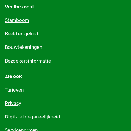
e
Veelbezocht
m
Stamboom
e
Beeld en geluid
n
e
Bouwtekeningen
i
Bezoekersinformatie
n
Zie ook
f
o
Tarieven
r
Privacy
m
Digitale toegankelijkheid
a
Servicenormen