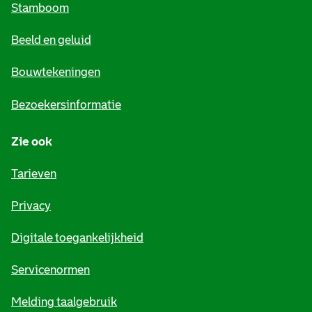
Stamboom
e
Beeld en geluid
n
e
Bouwtekeningen
i
Bezoekersinformatie
n
Zie ook
f
o
Tarieven
r
Privacy
m
Digitale toegankelijkheid
a
t
Servicenormen
i
Melding taalgebruik