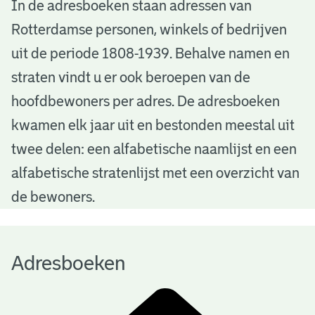
A
In de adresboeken staan adressen van
Rotterdamse personen, winkels of bedrijven
d
uit de periode 1808-1939. Behalve namen en
r
straten vindt u er ook beroepen van de
e
hoofdbewoners per adres. De adresboeken
s
kwamen elk jaar uit en bestonden meestal uit
b
twee delen: een alfabetische naamlijst en een
alfabetische stratenlijst met een overzicht van
o
de bewoners.
e
k
Adresboeken
e
n