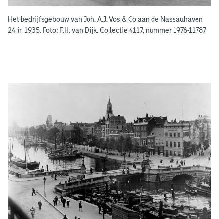
e
Het bedrijfsgebouw van Joh. A.J. Vos & Co aan de Nassauhaven
n
24 in 1935. Foto: F.H. van Dijk. Collectie 4117, nummer 1976-11787
g
e
e
n