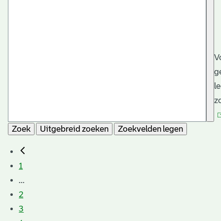
V
g
l
z
Zoek
Uitgebreid zoeken
Zoekvelden legen
1
...
2
3