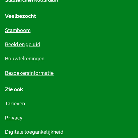
g
e
Veelbezocht
m
Stamboom
e
Beeld en geluid
n
e
Bouwtekeningen
i
Bezoekersinformatie
n
Zie ook
f
o
Tarieven
r
Privacy
m
Digitale toegankelijkheid
a