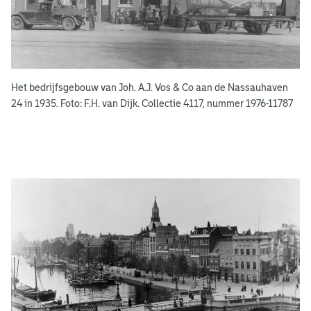
o
e
k
e
Het bedrijfsgebouw van Joh. A.J. Vos & Co aan de Nassauhaven
n
24 in 1935. Foto: F.H. van Dijk. Collectie 4117, nummer 1976-11787
g
e
e
n