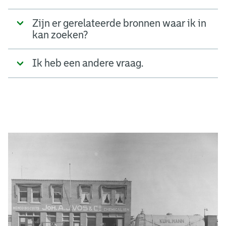
Zijn er gerelateerde bronnen waar ik in
kan zoeken?
Ik heb een andere vraag.
A
d
g
e
r
e
e
n
s
b