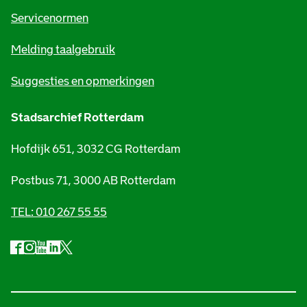
t
Servicenormen
i
Melding taalgebruik
e
Suggesties en opmerkingen
Stadsarchief Rotterdam
Hofdijk 651, 3032 CG Rotterdam
Postbus 71, 3000 AB Rotterdam
TEL: 010 267 55 55
F
I
Y
L
X
S
a
n
o
i
S
o
c
s
u
n
t
e
t
t
k
a
c
b
a
u
e
d
i
o
g
b
d
s