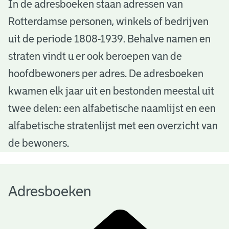
A
In de adresboeken staan adressen van
Rotterdamse personen, winkels of bedrijven
d
uit de periode 1808-1939. Behalve namen en
r
straten vindt u er ook beroepen van de
e
hoofdbewoners per adres. De adresboeken
s
kwamen elk jaar uit en bestonden meestal uit
b
twee delen: een alfabetische naamlijst en een
alfabetische stratenlijst met een overzicht van
o
de bewoners.
e
k
Adresboeken
e
n