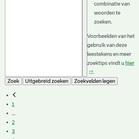
combinatie van
woorden te
zoeken.
Voorbeelden van het
gebruik van deze
leestekens en meer
zoektips vindt u
hier
(l
.
is
Zoek
Uitgebreid zoeken
Zoekvelden legen
e
1
...
2
3