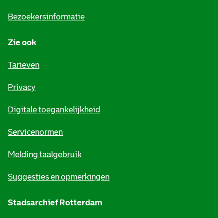
i
Bezoekersinformatie
n
Zie ook
f
o
Tarieven
r
Privacy
m
Digitale toegankelijkheid
a
t
Servicenormen
i
Melding taalgebruik
e
Suggesties en opmerkingen
Stadsarchief Rotterdam