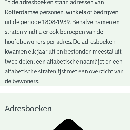
A
In de adresboeken staan adressen van
Rotterdamse personen, winkels of bedrijven
d
uit de periode 1808-1939. Behalve namen en
r
straten vindt u er ook beroepen van de
e
hoofdbewoners per adres. De adresboeken
s
kwamen elk jaar uit en bestonden meestal uit
b
twee delen: een alfabetische naamlijst en een
alfabetische stratenlijst met een overzicht van
o
de bewoners.
e
k
Adresboeken
e
n