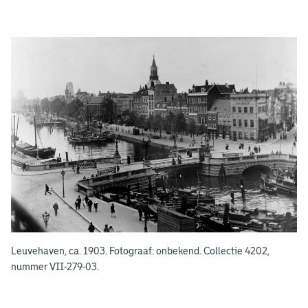
g
e
e
n
Leuvehaven, ca. 1903. Fotograaf: onbekend. Collectie 4202,
nummer VII-279-03.