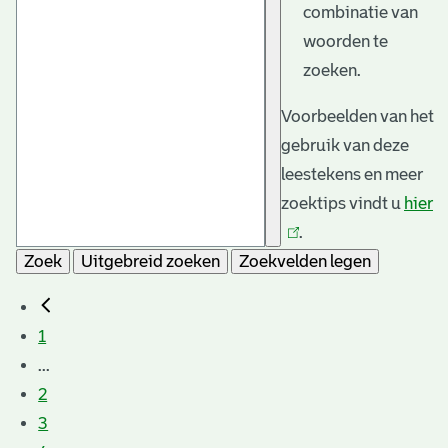
combinatie van
woorden te
zoeken.
Voorbeelden van het
gebruik van deze
leestekens en meer
zoektips vindt u
hier
(l
.
is
Zoek
Uitgebreid zoeken
Zoekvelden legen
e
1
...
2
3