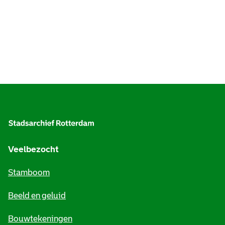
A
l
g
e
Veelbezocht
m
Stamboom
e
Beeld en geluid
n
e
Bouwtekeningen