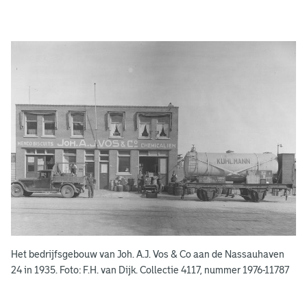
A
d
g
e
r
e
e
n
s
b
o
e
k
e
Het bedrijfsgebouw van Joh. A.J. Vos & Co aan de Nassauhaven
n
24 in 1935. Foto: F.H. van Dijk. Collectie 4117, nummer 1976-11787