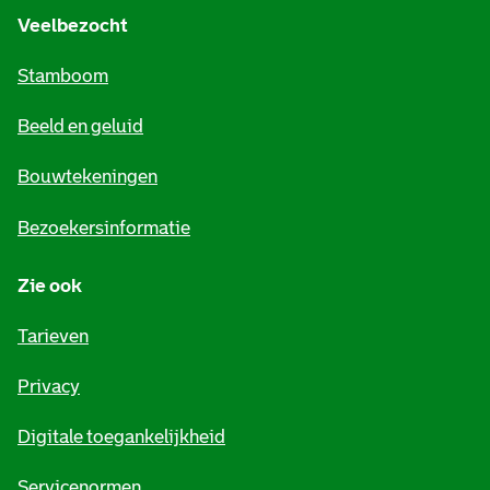
e
Veelbezocht
m
Stamboom
e
Beeld en geluid
n
e
Bouwtekeningen
i
Bezoekersinformatie
n
Zie ook
f
o
Tarieven
r
Privacy
m
Digitale toegankelijkheid
a
Servicenormen