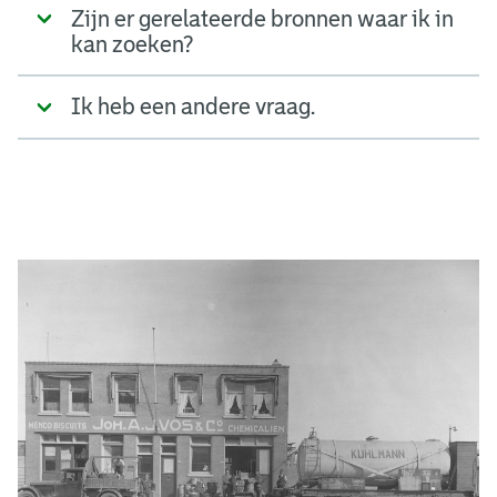
Zijn er gerelateerde bronnen waar ik in
kan zoeken?
Ik heb een andere vraag.
A
d
g
e
r
e
e
n
s
b
o