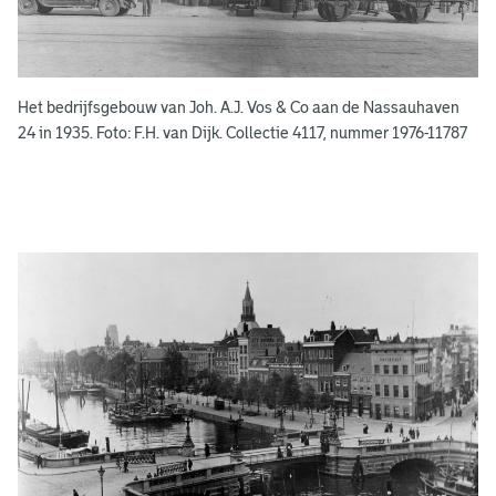
e
k
e
Het bedrijfsgebouw van Joh. A.J. Vos & Co aan de Nassauhaven
n
24 in 1935. Foto: F.H. van Dijk. Collectie 4117, nummer 1976-11787
g
e
e
n