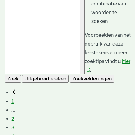
combinatie van
woorden te
zoeken.
Voorbeelden van het
gebruik van deze
leestekens en meer
zoektips vindt u
hier
(l
.
is
Zoek
Uitgebreid zoeken
Zoekvelden legen
e
1
...
2
3