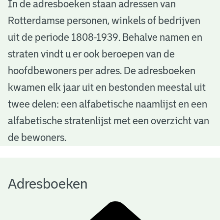
A
In de adresboeken staan adressen van
Rotterdamse personen, winkels of bedrijven
d
uit de periode 1808-1939. Behalve namen en
r
straten vindt u er ook beroepen van de
e
hoofdbewoners per adres. De adresboeken
s
kwamen elk jaar uit en bestonden meestal uit
b
twee delen: een alfabetische naamlijst en een
alfabetische stratenlijst met een overzicht van
o
de bewoners.
e
k
Adresboeken
e
n