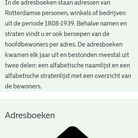
A
In de adresboeken staan adressen van
Rotterdamse personen, winkels of bedrijven
d
uit de periode 1808-1939. Behalve namen en
r
straten vindt u er ook beroepen van de
e
hoofdbewoners per adres. De adresboeken
s
kwamen elk jaar uit en bestonden meestal uit
b
twee delen: een alfabetische naamlijst en een
alfabetische stratenlijst met een overzicht van
o
de bewoners.
e
k
Adresboeken
e
n