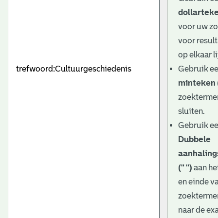
dollarteke
voor uw z
voor result
op elkaar l
Gebruik e
minteken (
zoektermen
sluiten.
Gebruik e
Dubbele
aanhaling
(" ")
aan he
en einde v
zoekterme
naar de ex