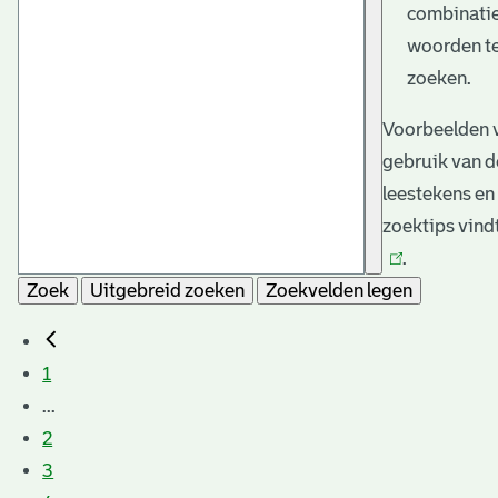
combinati
woorden t
zoeken.
Voorbeelden 
gebruik van d
leestekens en
zoektips vind
.
Zoek
Uitgebreid zoeken
Zoekvelden legen
1
...
2
3