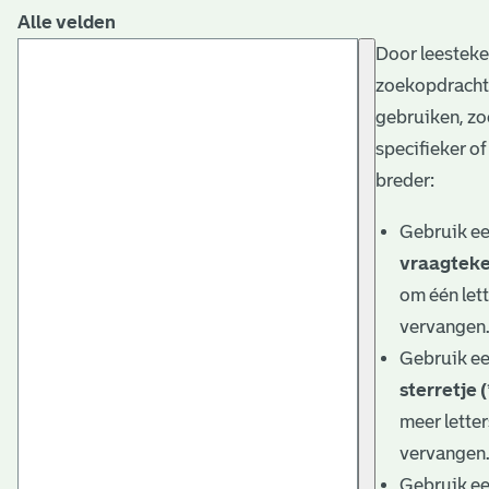
Alle velden
Door leesteke
zoekopdracht
gebruiken, zo
specifieker of
breder:
Gebruik e
vraagteke
om één lett
vervangen
Gebruik e
sterretje (
meer letter
vervangen
Gebruik e