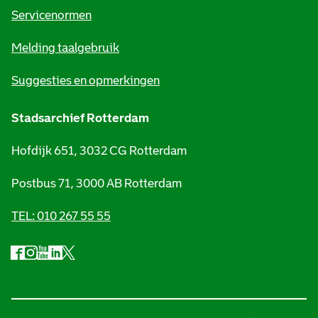
t
Servicenormen
i
Melding taalgebruik
e
Suggesties en opmerkingen
Stadsarchief Rotterdam
Hofdijk 651, 3032 CG Rotterdam
Postbus 71, 3000 AB Rotterdam
TEL: 010 267 55 55
F
I
Y
L
X
S
a
n
o
i
S
o
c
s
u
n
t
e
t
t
k
a
c
b
a
u
e
d
i
o
g
b
d
s