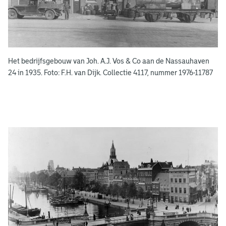
o
e
k
e
Het bedrijfsgebouw van Joh. A.J. Vos & Co aan de Nassauhaven
n
24 in 1935. Foto: F.H. van Dijk. Collectie 4117, nummer 1976-11787
g
e
e
n