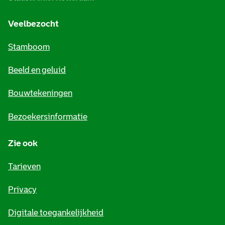
g
e
Veelbezocht
m
Stamboom
e
Beeld en geluid
n
e
Bouwtekeningen
i
Bezoekersinformatie
n
Zie ook
f
o
Tarieven
r
Privacy
m
Digitale toegankelijkheid
a