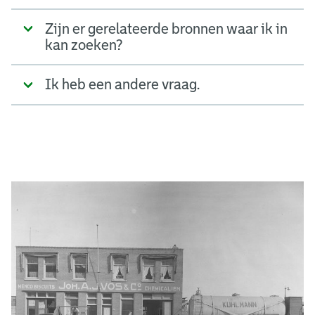
Zijn er gerelateerde bronnen waar ik in
kan zoeken?
Ik heb een andere vraag.
A
d
g
e
r
e
e
n
s
b