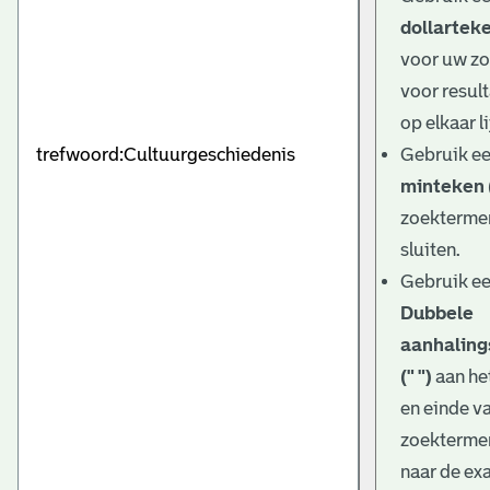
dollarteke
voor uw z
voor result
op elkaar l
Gebruik e
minteken (
zoektermen
sluiten.
Gebruik e
Dubbele
aanhaling
(" ")
aan he
en einde v
zoekterme
naar de ex