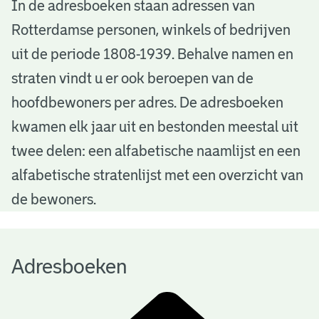
A
In de adresboeken staan adressen van
Rotterdamse personen, winkels of bedrijven
d
uit de periode 1808-1939. Behalve namen en
r
straten vindt u er ook beroepen van de
e
hoofdbewoners per adres. De adresboeken
s
kwamen elk jaar uit en bestonden meestal uit
b
twee delen: een alfabetische naamlijst en een
alfabetische stratenlijst met een overzicht van
o
de bewoners.
e
k
Adresboeken
e
n