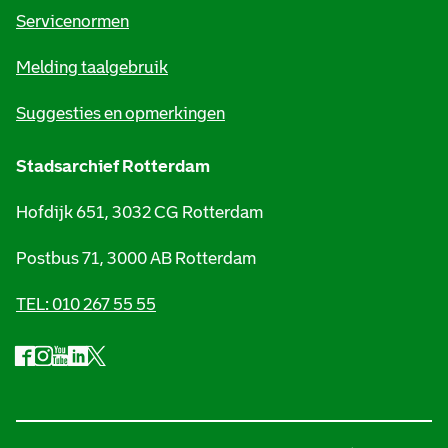
t
Servicenormen
i
Melding taalgebruik
e
Suggesties en opmerkingen
Stadsarchief Rotterdam
Hofdijk 651, 3032 CG Rotterdam
Postbus 71, 3000 AB Rotterdam
TEL: 010 267 55 55
F
I
Y
L
X
S
a
n
o
i
S
o
c
s
u
n
t
e
t
t
k
a
c
b
a
u
e
d
i
o
g
b
d
s