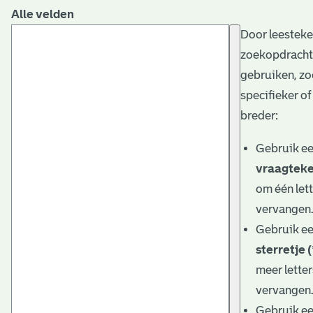
Alle velden
Door leesteke
zoekopdracht
gebruiken, zo
specifieker of
breder:
Gebruik e
vraagteke
om één lett
vervangen
Gebruik e
sterretje (
meer letter
vervangen
Gebruik e