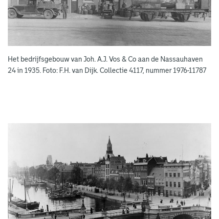
o
e
k
e
Het bedrijfsgebouw van Joh. A.J. Vos & Co aan de Nassauhaven
n
24 in 1935. Foto: F.H. van Dijk. Collectie 4117, nummer 1976-11787
g
e
e
n