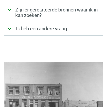
Zijn er gerelateerde bronnen waar ik in
kan zoeken?
Ik heb een andere vraag.
A
d
g
e
r
e
e
n
s
b