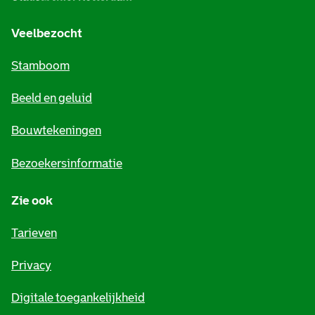
g
e
Veelbezocht
m
Stamboom
e
Beeld en geluid
n
e
Bouwtekeningen
i
Bezoekersinformatie
n
Zie ook
f
o
Tarieven
r
Privacy
m
Digitale toegankelijkheid
a