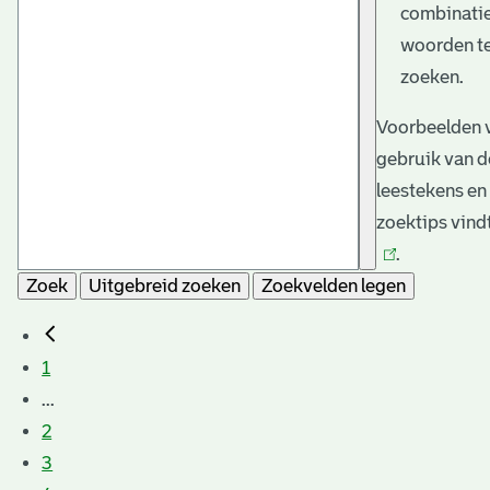
combinati
woorden t
zoeken.
Voorbeelden 
gebruik van d
leestekens en
zoektips vind
.
Zoek
Uitgebreid zoeken
Zoekvelden legen
1
...
2
3