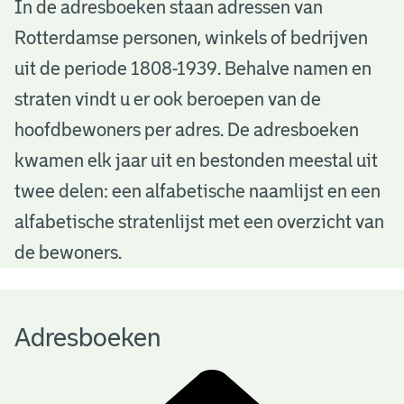
A
In de adresboeken staan adressen van
Rotterdamse personen, winkels of bedrijven
d
uit de periode 1808-1939. Behalve namen en
r
straten vindt u er ook beroepen van de
e
hoofdbewoners per adres. De adresboeken
s
kwamen elk jaar uit en bestonden meestal uit
b
twee delen: een alfabetische naamlijst en een
alfabetische stratenlijst met een overzicht van
o
de bewoners.
e
k
Adresboeken
e
n