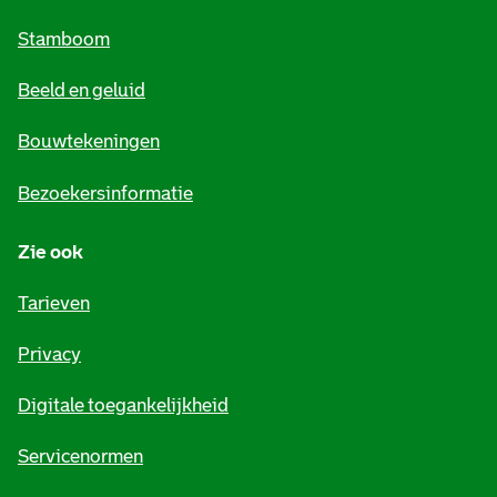
m
Stamboom
e
Beeld en geluid
n
e
Bouwtekeningen
i
Bezoekersinformatie
n
Zie ook
f
o
Tarieven
r
Privacy
m
Digitale toegankelijkheid
a
t
Servicenormen