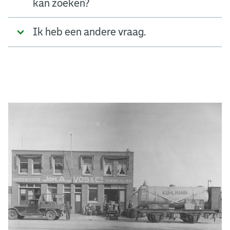
kan zoeken?
Ik heb een andere vraag.
A
d
g
e
r
e
e
n
s
b
o
e