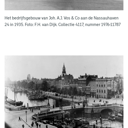
k
e
Het bedrijfsgebouw van Joh. A.J. Vos & Co aan de Nassauhaven
n
24 in 1935. Foto: F.H. van Dijk. Collectie 4117, nummer 1976-11787
g
e
e
n