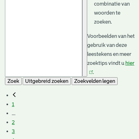
combinatie van
woorden te
zoeken.
Voorbeelden van het
gebruik van deze
leestekens en meer
zoektips vindt u
hier
(l
.
is
Zoek
Uitgebreid zoeken
Zoekvelden legen
e
1
...
2
3