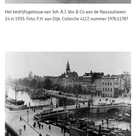
e
Het bedrijfsgebouw van Joh. A.J. Vos & Co aan de Nassauhaven
n
24 in 1935. Foto: F.H. van Dijk. Collectie 4117, nummer 1976-11787
g
e
e
n