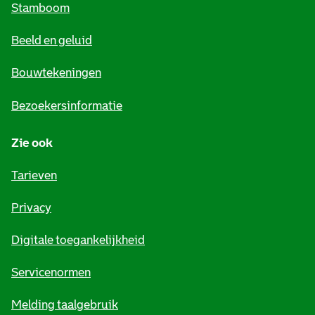
Stamboom
e
Beeld en geluid
n
e
Bouwtekeningen
i
Bezoekersinformatie
n
Zie ook
f
o
Tarieven
r
Privacy
m
Digitale toegankelijkheid
a
t
Servicenormen
i
Melding taalgebruik