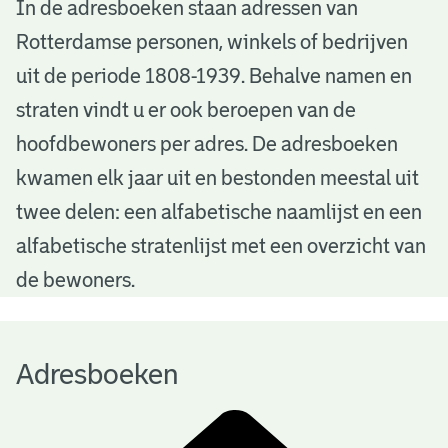
A
In de adresboeken staan adressen van
Rotterdamse personen, winkels of bedrijven
d
uit de periode 1808-1939. Behalve namen en
r
straten vindt u er ook beroepen van de
e
hoofdbewoners per adres. De adresboeken
s
kwamen elk jaar uit en bestonden meestal uit
b
twee delen: een alfabetische naamlijst en een
alfabetische stratenlijst met een overzicht van
o
de bewoners.
e
k
Adresboeken
e
n