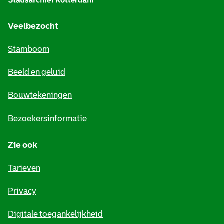
g
e
Veelbezocht
m
Stamboom
e
Beeld en geluid
n
e
Bouwtekeningen
i
Bezoekersinformatie
n
Zie ook
f
o
Tarieven
r
Privacy
m
Digitale toegankelijkheid
a