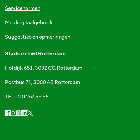
t
Servicenormen
i
Melding taalgebruik
e
Suggesties en opmerkingen
Stadsarchief Rotterdam
Hofdijk 651, 3032 CG Rotterdam
Postbus 71, 3000 AB Rotterdam
TEL: 010 267 55 55
F
I
Y
L
X
S
a
n
o
i
S
o
c
s
u
n
t
e
t
t
k
a
c
b
a
u
e
d
i
o
g
b
d
s