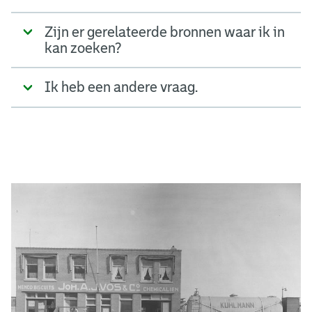
Zijn er gerelateerde bronnen waar ik in
kan zoeken?
Ik heb een andere vraag.
A
d
g
e
r
e
e
n
s
b