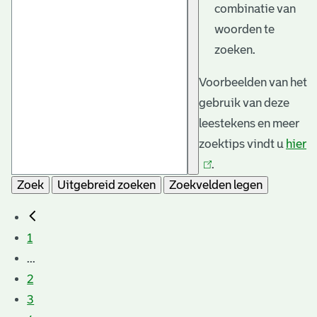
combinatie van
woorden te
zoeken.
Voorbeelden van het
gebruik van deze
leestekens en meer
zoektips vindt u
hier
(l
.
is
Zoek
Uitgebreid zoeken
Zoekvelden legen
e
1
...
2
3