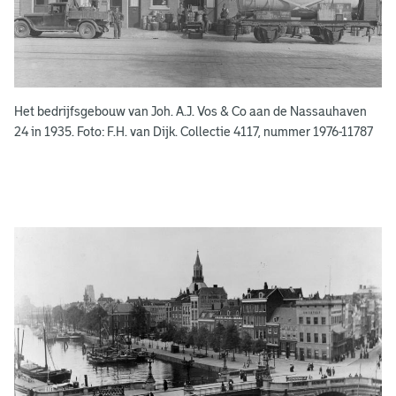
o
e
k
e
Het bedrijfsgebouw van Joh. A.J. Vos & Co aan de Nassauhaven
n
24 in 1935. Foto: F.H. van Dijk. Collectie 4117, nummer 1976-11787
g
e
e
n