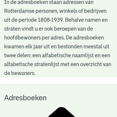
A
In de adresboeken staan adressen van
Rotterdamse personen, winkels of bedrijven
d
uit de periode 1808-1939. Behalve namen en
r
straten vindt u er ook beroepen van de
e
hoofdbewoners per adres. De adresboeken
s
kwamen elk jaar uit en bestonden meestal uit
b
twee delen: een alfabetische naamlijst en een
alfabetische stratenlijst met een overzicht van
o
de bewoners.
e
k
Adresboeken
e
n