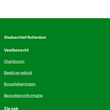
A
l
g
e
Veelbezocht
m
Stamboom
e
Beeld en geluid
n
e
Bouwtekeningen
i
Bezoekersinformatie
n
Zie ook