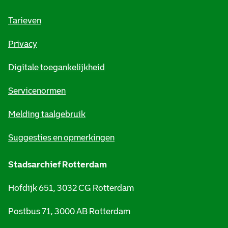
f
o
Tarieven
r
Privacy
m
Digitale toegankelijkheid
a
t
Servicenormen
i
Melding taalgebruik
e
Suggesties en opmerkingen
Stadsarchief Rotterdam
Hofdijk 651, 3032 CG Rotterdam
Postbus 71, 3000 AB Rotterdam