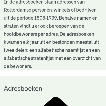
A
In de adresboeken staan adressen van
Rotterdamse personen, winkels of bedrijven
d
uit de periode 1808-1939. Behalve namen en
r
straten vindt u er ook beroepen van de
e
hoofdbewoners per adres. De adresboeken
s
kwamen elk jaar uit en bestonden meestal uit
b
twee delen: een alfabetische naamlijst en een
alfabetische stratenlijst met een overzicht van
o
de bewoners.
e
k
Adresboeken
e
n