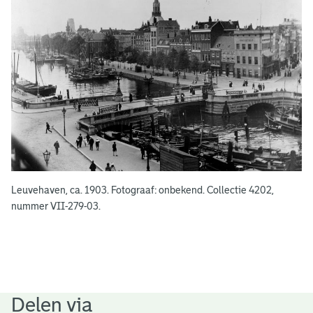
e
e
n
Leuvehaven, ca. 1903. Fotograaf: onbekend. Collectie 4202,
nummer VII-279-03.
Delen via