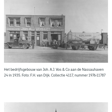
e
r
e
e
n
s
b
o
e
k
e
Het bedrijfsgebouw van Joh. A.J. Vos & Co aan de Nassauhaven
n
24 in 1935. Foto: F.H. van Dijk. Collectie 4117, nummer 1976-11787
g