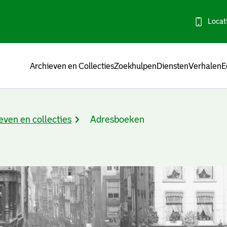
Locat
Menu
Archieven en Collecties
Zoekhulpen
Diensten
Verhalen
E
even en collecties
Adresboeken