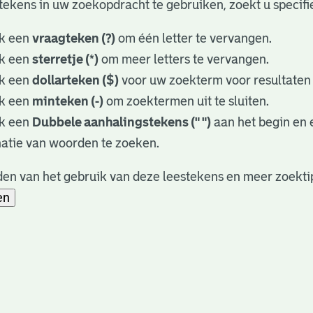
tekens in uw zoekopdracht te gebruiken, zoekt u specifie
k een
vraagteken (?)
om één letter te vervangen.
k een
sterretje (*)
om meer letters te vervangen.
k een
dollarteken ($)
voor uw zoekterm voor resultaten d
k een
minteken (-)
om zoektermen uit te sluiten.
k een
Dubbele aanhalingstekens (" ")
aan het begin en
atie van woorden te zoeken.
en van het gebruik van deze leestekens en meer zoekti
en