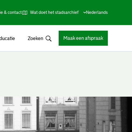
ie & contact
Wat doet het stadsarchief
Huidige
Nederlands
,
Talen
taal:
Kies
andere
taal
Maak een afspraak
ducatie
Zoeken
Open