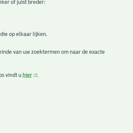
ker of juist breder:
ie op elkaar lijken.
 einde van uw zoektermen om naar de exacte
ps vindt u
hier
(link
.
is
extern)