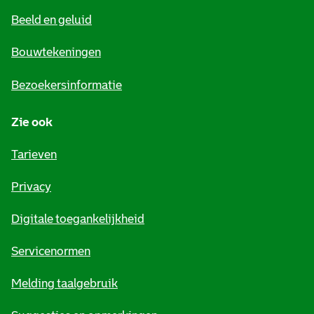
e
Beeld en geluid
n
e
Bouwtekeningen
i
Bezoekersinformatie
n
Zie ook
f
o
Tarieven
r
Privacy
m
Digitale toegankelijkheid
a
t
Servicenormen
i
Melding taalgebruik
e