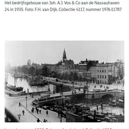
e
Het bedrijfsgebouw van Joh. A.J. Vos & Co aan de Nassauhaven
n
24 in 1935. Foto: F.H. van Dijk. Collectie 4117, nummer 1976-11787
g
e
e
n