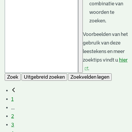
combinatie van
woorden te
zoeken.
Voorbeelden van het
gebruik van deze
leestekens en meer
zoektips vindt u
hier
(l
.
is
Zoek
Uitgebreid zoeken
Zoekvelden legen
e
1
...
2
3