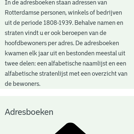
A
In de adresboeken staan adressen van
Rotterdamse personen, winkels of bedrijven
d
uit de periode 1808-1939. Behalve namen en
r
straten vindt u er ook beroepen van de
e
hoofdbewoners per adres. De adresboeken
s
kwamen elk jaar uit en bestonden meestal uit
b
twee delen: een alfabetische naamlijst en een
alfabetische stratenlijst met een overzicht van
o
de bewoners.
e
k
Adresboeken
e
n