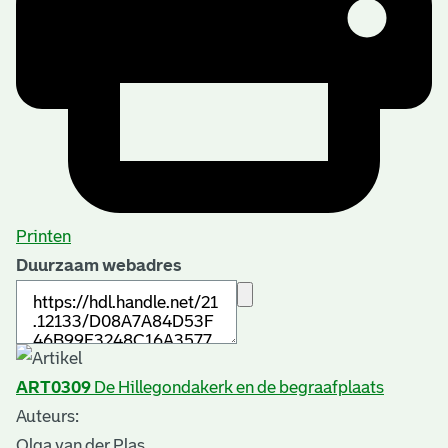
Printen
Duurzaam webadres
ART0309
De Hillegondakerk en de begraafplaats
Auteurs:
Olga van der Plas