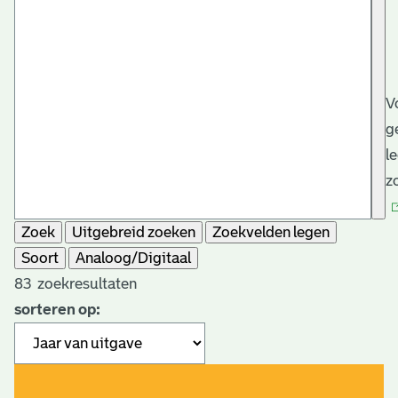
V
g
l
z
Zoek
Uitgebreid zoeken
Zoekvelden legen
Soort
Analoog/Digitaal
83
zoekresultaten
sorteren op: