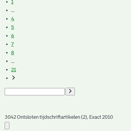
1
...
4
5
6
7
8
...
21
3042 Ontsloten tijdschriftartikelen (2), Exact 2010