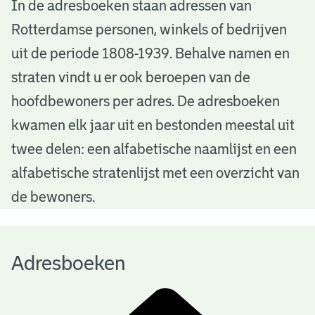
A
In de adresboeken staan adressen van
Rotterdamse personen, winkels of bedrijven
d
uit de periode 1808-1939. Behalve namen en
r
straten vindt u er ook beroepen van de
e
hoofdbewoners per adres. De adresboeken
s
kwamen elk jaar uit en bestonden meestal uit
b
twee delen: een alfabetische naamlijst en een
alfabetische stratenlijst met een overzicht van
o
de bewoners.
e
k
Adresboeken
e
n