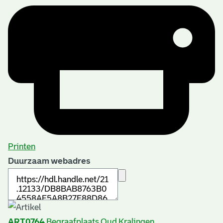
Printen
Duurzaam webadres
ART0764
Begraafplaats Oud Kralingen