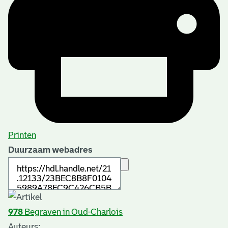
Printen
Duurzaam webadres
978
Begraven in Oud-Charlois
Auteurs: