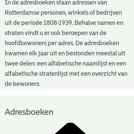
A
In de adresboeken staan adressen van
Rotterdamse personen, winkels of bedrijven
d
uit de periode 1808-1939. Behalve namen en
r
straten vindt u er ook beroepen van de
e
hoofdbewoners per adres. De adresboeken
s
kwamen elk jaar uit en bestonden meestal uit
b
twee delen: een alfabetische naamlijst en een
alfabetische stratenlijst met een overzicht van
o
de bewoners.
e
k
Adresboeken
e
n