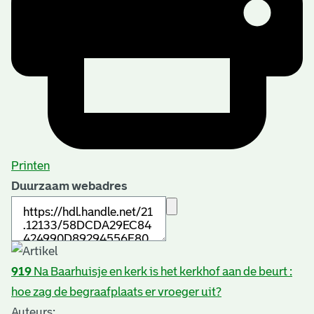
Printen
Duurzaam webadres
919
Na Baarhuisje en kerk is het kerkhof aan de beurt :
hoe zag de begraafplaats er vroeger uit?
Auteurs: