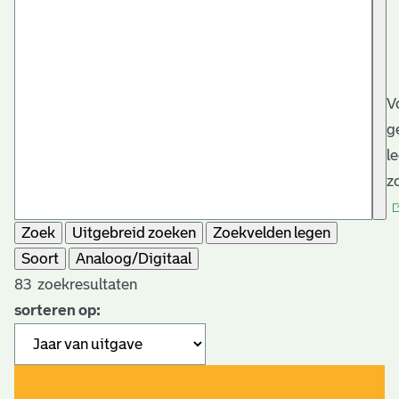
V
g
l
z
Zoek
Uitgebreid zoeken
Zoekvelden legen
Soort
Analoog/Digitaal
83
zoekresultaten
sorteren op: