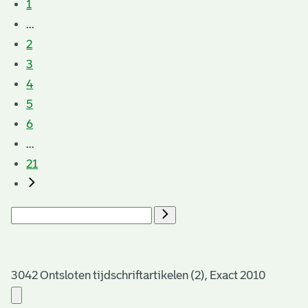
1
...
2
3
4
5
6
...
21
3042 Ontsloten tijdschriftartikelen (2), Exact 2010