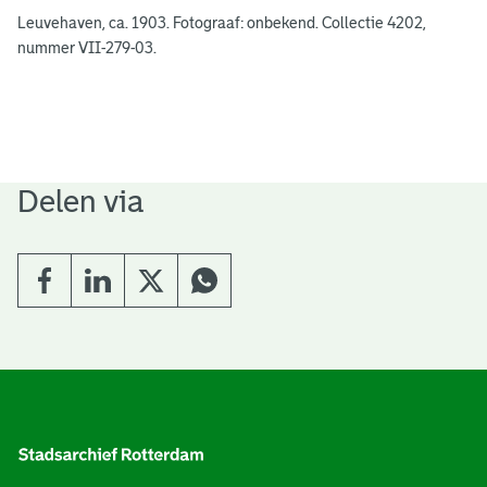
Leuvehaven, ca. 1903. Fotograaf: onbekend. Collectie 4202,
nummer VII-279-03.
Delen via
A
l
g