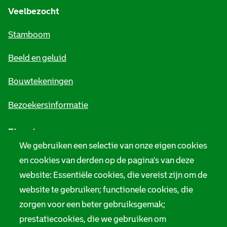
e
Veelbezocht
m
Stamboom
e
Beeld en geluid
n
e
Bouwtekeningen
i
Bezoekersinformatie
n
Zie ook
f
We gebruiken een selectie van onze eigen cookies
o
Tarieven
en cookies van derden op de pagina's van deze
r
website: Essentiële cookies, die vereist zijn om de
Privacy
m
website te gebruiken; functionele cookies, die
Digitale toegankelijkheid
zorgen voor een beter gebruiksgemak;
a
prestatiecookies, die we gebruiken om
Servicenormen