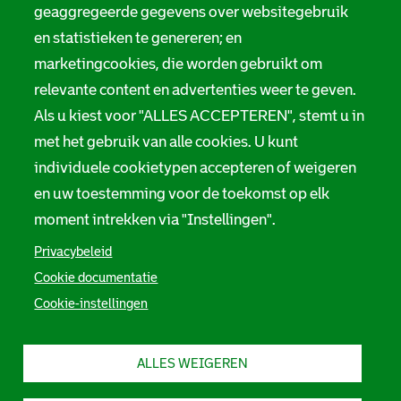
t
geaggregeerde gegevens over websitegebruik
i
Melding taalgebruik
en statistieken te genereren; en
e
marketingcookies, die worden gebruikt om
Suggesties en opmerkingen
relevante content en advertenties weer te geven.
Als u kiest voor "ALLES ACCEPTEREN", stemt u in
Stadsarchief Rotterdam
met het gebruik van alle cookies. U kunt
individuele cookietypen accepteren of weigeren
Hofdijk 651, 3032 CG Rotterdam
en uw toestemming voor de toekomst op elk
Postbus 71, 3000 AB Rotterdam
moment intrekken via "Instellingen".
TEL: 010 267 55 55
Privacybeleid
Cookie documentatie
F
I
Y
L
X
S
Cookie-instellingen
a
n
o
i
S
o
c
s
u
n
t
e
t
t
k
a
c
b
a
u
e
d
ALLES WEIGEREN
i
o
g
b
d
s
o
r
e
I
a
a
k
a
S
n
r