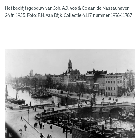
e
Het bedrijfsgebouw van Joh. A.J. Vos & Co aan de Nassauhaven
n
24 in 1935. Foto: F.H. van Dijk. Collectie 4117, nummer 1976-11787
g
e
e
n