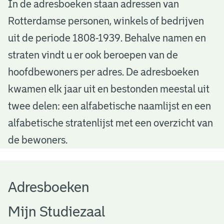
A
In de adresboeken staan adressen van
Rotterdamse personen, winkels of bedrijven
d
uit de periode 1808-1939. Behalve namen en
r
straten vindt u er ook beroepen van de
e
hoofdbewoners per adres. De adresboeken
s
kwamen elk jaar uit en bestonden meestal uit
b
twee delen: een alfabetische naamlijst en een
alfabetische stratenlijst met een overzicht van
o
de bewoners.
e
k
Adresboeken
e
n
Mijn Studiezaal