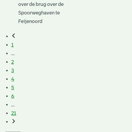
over de brug over de
Spoorweghaven te
Feijenoord
1
...
2
3
4
5
6
...
21