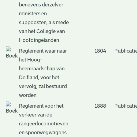
benevens derzelver
ministers en
suppoosten, als mede
van het Collegie van
Hoofdingelanden
Reglement waar naar
1804
Publicati
het Hoog-
heemraadschap van
Delfland, voor het
vervolg, zal bestuurd
worden
Reglement voor het
1888
Publicati
verkeer van de
rangeerlocomotieven
en spoorwegwagons