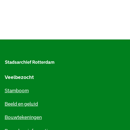
A
l
g
e
Veelbezocht
m
Stamboom
e
Beeld en geluid
n
e
Bouwtekeningen
i