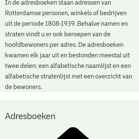
A
In de adresboeken staan adressen van
Rotterdamse personen, winkels of bedrijven
d
uit de periode 1808-1939. Behalve namen en
r
straten vindt u er ook beroepen van de
e
hoofdbewoners per adres. De adresboeken
s
kwamen elk jaar uit en bestonden meestal uit
b
twee delen: een alfabetische naamlijst en een
alfabetische stratenlijst met een overzicht van
o
de bewoners.
e
k
Adresboeken
e
n