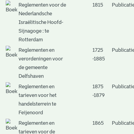
Reglementen voor de
1815
Publicati
Nederlandsche
Israëlitische Hoofd-
Sijnagoge : te
Rotterdam
Reglementen en
1725
Publicati
verordeningen voor
-1885
de gemeente
Delfshaven
Reglementen en
1875
Publicati
tarieven voor het
-1879
handelsterrein te
Feijenoord
Reglementen en
1865
Publicati
tarieven voor de