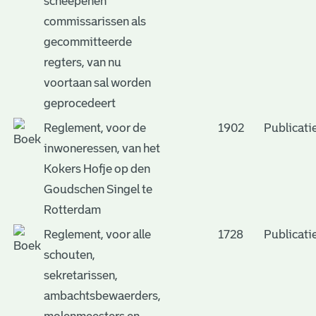
scheepenen
commissarissen als
gecommitteerde
regters, van nu
voortaan sal worden
geprocedeert
Reglement, voor de
1902
Publicati
inwoneressen, van het
Kokers Hofje op den
Goudschen Singel te
Rotterdam
Reglement, voor alle
1728
Publicati
schouten,
sekretarissen,
ambachtsbewaerders,