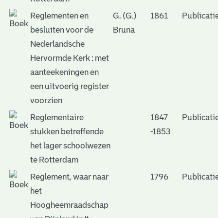
Reglementen en
G. (G.)
1861
Publicati
besluiten voor de
Bruna
Nederlandsche
Hervormde Kerk : met
aanteekeningen en
een uitvoerig register
voorzien
Reglementaire
1847
Publicati
stukken betreffende
-1853
het lager schoolwezen
te Rotterdam
Reglement, waar naar
1796
Publicati
het
Hoogheemraadschap