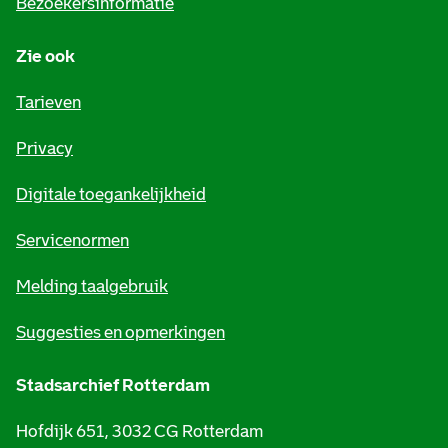
Bezoekersinformatie
n
Zie ook
f
o
Tarieven
r
Privacy
m
Digitale toegankelijkheid
a
t
Servicenormen
i
Melding taalgebruik
e
Suggesties en opmerkingen
Stadsarchief Rotterdam
Hofdijk 651, 3032 CG Rotterdam