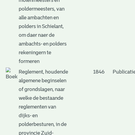
molenmeesters en
poldermeesters, van
alle ambachten en
polders in Schielant,
om daer naer de
ambachts- en polders
rekeningern te
formeren
Reglement, houdende
1846
Publicati
algemene beginselen
of grondslagen, naar
welke de bestaande
reglementen van
dijks- en
polderbesturen, in de
provincie Zuid-