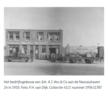
A
d
g
e
r
e
e
n
s
b
o
e
k
e
Het bedrijfsgebouw van Joh. A.J. Vos & Co aan de Nassauhaven
n
24 in 1935. Foto: F.H. van Dijk. Collectie 4117, nummer 1976-11787