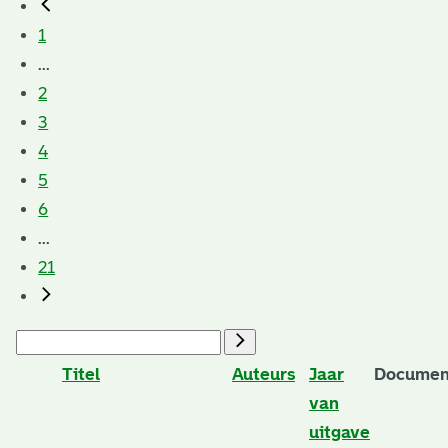
1
...
2
3
4
5
6
...
21
Titel
Auteurs
Jaar
Documen
van
uitgave