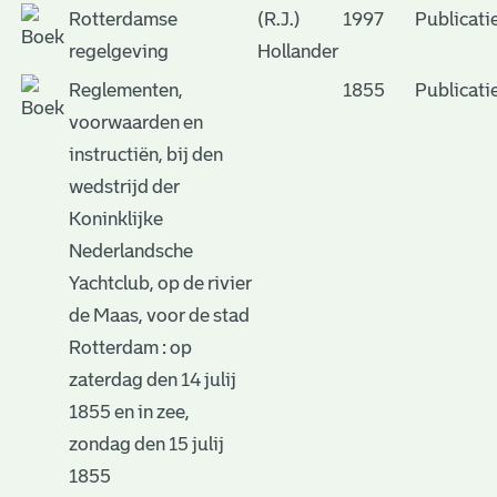
Rotterdamse
(R.J.)
1997
Publicati
regelgeving
Hollander
Reglementen,
1855
Publicati
voorwaarden en
instructiën, bij den
wedstrijd der
Koninklijke
Nederlandsche
Yachtclub, op de rivier
de Maas, voor de stad
Rotterdam : op
zaterdag den 14 julij
1855 en in zee,
zondag den 15 julij
1855