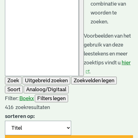
combinatie van
woorden te
zoeken.
Voorbeelden van het
gebruik van deze
leestekens en meer
zoektips vindt u
hier
(li
.
is
Zoek
Uitgebreid zoeken
Zoekvelden legen
ext
Soort
Analoog/Digitaal
Filter:
Boek
x
Filters legen
416
zoekresultaten
sorteren op: