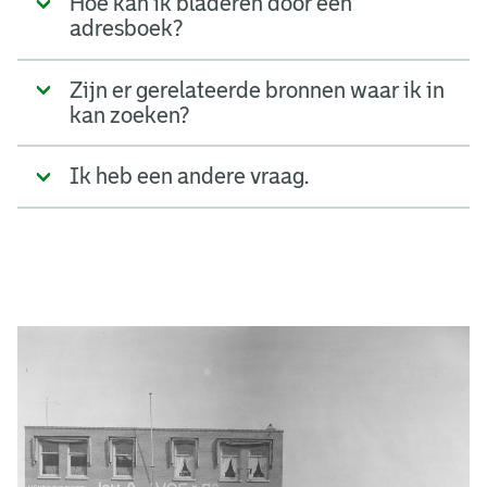
Hoe kan ik bladeren door een
adresboek?
Zijn er gerelateerde bronnen waar ik in
kan zoeken?
Ik heb een andere vraag.
A
d
g
e
r
e
e
n
s