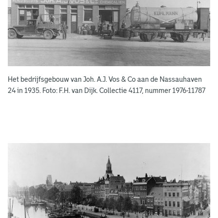
b
o
e
k
e
Het bedrijfsgebouw van Joh. A.J. Vos & Co aan de Nassauhaven
n
24 in 1935. Foto: F.H. van Dijk. Collectie 4117, nummer 1976-11787
g
e
e
n