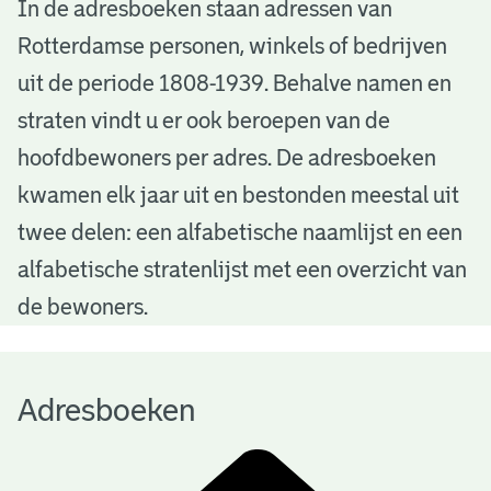
A
In de adresboeken staan adressen van
Rotterdamse personen, winkels of bedrijven
d
uit de periode 1808-1939. Behalve namen en
r
straten vindt u er ook beroepen van de
e
hoofdbewoners per adres. De adresboeken
s
kwamen elk jaar uit en bestonden meestal uit
b
twee delen: een alfabetische naamlijst en een
alfabetische stratenlijst met een overzicht van
o
de bewoners.
e
k
Adresboeken
e
n