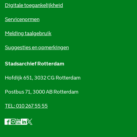
Digitale toegankelijkheid
a
t
Servicenormen
i
Melding taalgebruik
e
Suggesties en opmerkingen
Stadsarchief Rotterdam
Hofdijk 651, 3032 CG Rotterdam
Postbus 71, 3000 AB Rotterdam
TEL: 010 267 55 55
F
I
Y
L
X
S
a
n
o
i
S
o
c
s
u
n
t
e
t
t
k
a