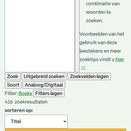
combinatie van
woorden te
zoeken.
Voorbeelden van het
gebruik van deze
leestekens en meer
zoektips vindt u
hier
(li
.
is
Zoek
Uitgebreid zoeken
Zoekvelden legen
ext
Soort
Analoog/Digitaal
Filter:
Boek
x
Filters legen
416
zoekresultaten
sorteren op: