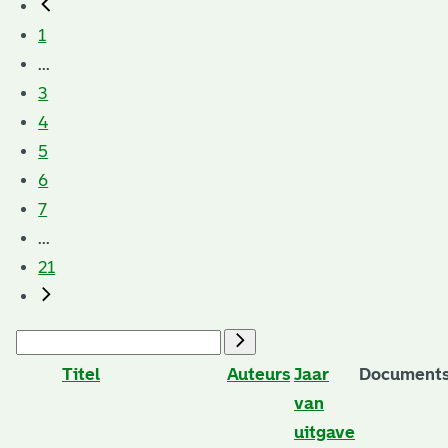
1
...
3
4
5
6
7
...
21
Titel
Auteurs
Jaar
Documents
van
uitgave