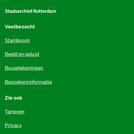
l
g
e
Veelbezocht
m
Stamboom
e
Beeld en geluid
n
e
Bouwtekeningen
i
Bezoekersinformatie
n
Zie ook
f
o
Tarieven
r
Privacy
m