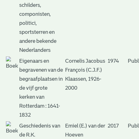
schilders,
componisten,
politici,
sportsterren en
andere bekende
Nederlanders
Eigenaars en
Cornelis Jacobus
1974
Publ
begravenen van de
François (C.J.F.)
begraafplaatsen in
Klaassen, 1926-
de vijf grote
2000
kerken van
Rotterdam : 1641-
1832
Geschiedenis van
Emiel (E.) van der
2017
Publ
de R.K.
Hoeven