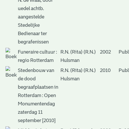
N. de Waal, door
uedel achtb.
aangestelde
Stedelijke
Bedienaar ter
begrafenissen
Funeraire cultuur :
R.N. (Rita) (R.N.)
2002
Publ
regio Rotterdam
Hulsman
Stedenbouw van
R.N. (Rita) (R.N.)
2010
Publ
de dood
Hulsman
begraafplaatsen in
Rotterdam : Open
Monumentendag
zaterdag 11
september [2010]