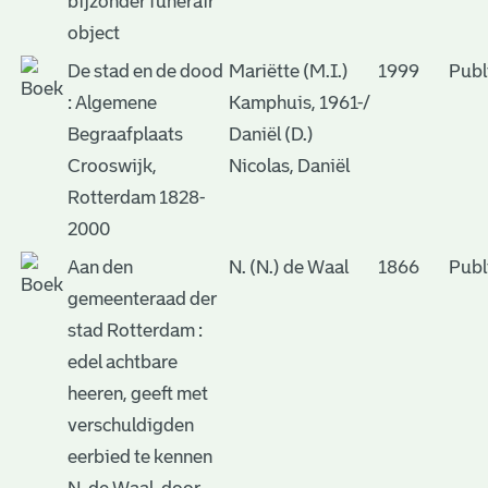
bijzonder funerair
object
De stad en de dood
Mariëtte (M.I.)
1999
Publ
: Algemene
Kamphuis, 1961-/
Begraafplaats
Daniël (D.)
Crooswijk,
Nicolas, Daniël
Rotterdam 1828-
2000
Aan den
N. (N.) de Waal
1866
Publ
gemeenteraad der
stad Rotterdam :
edel achtbare
heeren, geeft met
verschuldigden
eerbied te kennen