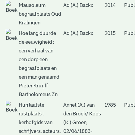
Mausoleum
Ad (A.) Backx
2014
Publ
begraafplaats Oud
Kralingen
Hoe lang duurde
Ad (A.) Backx
2015
Publ
de eeuwigheid :
een verhaal van
een dorp een
begraafplaats en
een man genaamd
Pieter Kruijff
Bartholomeus Zn
Hun laatste
Annet (A.) van
1985
Publ
rustplaats :
den Broek/ Koos
kerhofgids van
(K.) Groen,
schrijvers, acteurs,
02/06/1883-