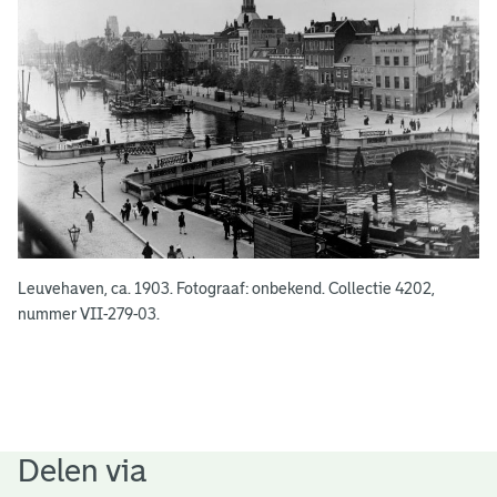
e
n
Leuvehaven, ca. 1903. Fotograaf: onbekend. Collectie 4202,
nummer VII-279-03.
Delen via