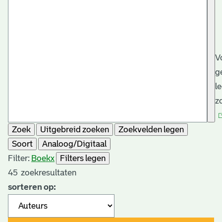
V
g
l
z
Zoek
Uitgebreid zoeken
Zoekvelden legen
Soort
Analoog/Digitaal
Filter:
Boek
x
Filters legen
45
zoekresultaten
sorteren op: