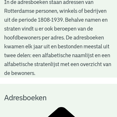
A
In de adresboeken staan adressen van
Rotterdamse personen, winkels of bedrijven
d
uit de periode 1808-1939. Behalve namen en
r
straten vindt u er ook beroepen van de
e
hoofdbewoners per adres. De adresboeken
s
kwamen elk jaar uit en bestonden meestal uit
b
twee delen: een alfabetische naamlijst en een
alfabetische stratenlijst met een overzicht van
o
de bewoners.
e
k
Adresboeken
e
n