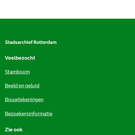
A
l
g
e
Veelbezocht
m
Stamboom
e
Beeld en geluid
n
e
Bouwtekeningen
i
Bezoekersinformatie
n
Zie ook
f