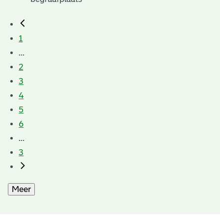
1
...
2
3
4
5
6
...
3
Meer