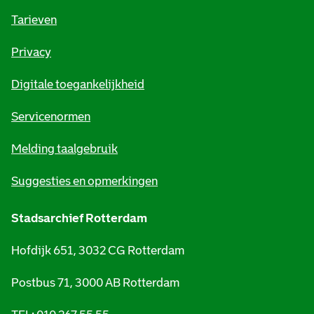
o
Tarieven
r
Privacy
m
Digitale toegankelijkheid
a
t
Servicenormen
i
Melding taalgebruik
e
Suggesties en opmerkingen
Stadsarchief Rotterdam
Hofdijk 651, 3032 CG Rotterdam
Postbus 71, 3000 AB Rotterdam