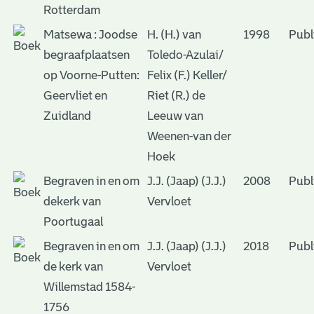
Rotterdam
Matsewa : Joodse
H. (H.) van
1998
Publ
begraafplaatsen
Toledo-Azulai/
op Voorne-Putten:
Felix (F.) Keller/
Geervliet en
Riet (R.) de
Zuidland
Leeuw van
Weenen-van der
Hoek
Begraven in en om
J.J. (Jaap) (J.J.)
2008
Publ
dekerk van
Vervloet
Poortugaal
Begraven in en om
J.J. (Jaap) (J.J.)
2018
Publ
de kerk van
Vervloet
Willemstad 1584-
1756