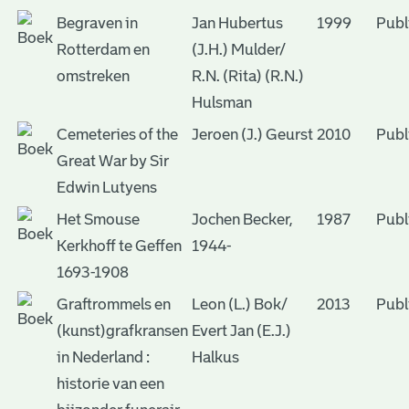
Begraven in
Jan Hubertus
1999
Publ
Rotterdam en
(J.H.) Mulder/
omstreken
R.N. (Rita) (R.N.)
Hulsman
Cemeteries of the
Jeroen (J.) Geurst
2010
Publ
Great War by Sir
Edwin Lutyens
Het Smouse
Jochen Becker,
1987
Publ
Kerkhoff te Geffen
1944-
1693-1908
Graftrommels en
Leon (L.) Bok/
2013
Publ
(kunst)grafkransen
Evert Jan (E.J.)
in Nederland :
Halkus
historie van een