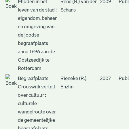
Midden in het
René (R.) van der
2009
Publ
leven van de stad :
Schans
eigendom, beheer
en omgeving van
de joodse
begraafplaats
anno 1696 aan de
Oostzeedijk te
Rotterdam
Begraafplaats
Rieneke (R.)
2007
Publ
Crooswijk vertelt
Enzlin
over cultuur :
culturele
wandelroute over
de gemeentelijke
begraafplaats