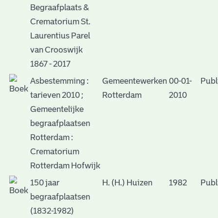
Begraafplaats &
Crematorium St.
Laurentius Parel
van Crooswijk
1867 - 2017
Asbestemming :
Gemeentewerken
00-01-
Publ
tarieven 2010 ;
Rotterdam
2010
Gemeentelijke
begraafplaatsen
Rotterdam :
Crematorium
Rotterdam Hofwijk
150 jaar
H. (H.) Huizen
1982
Publ
begraafplaatsen
(1832-1982)