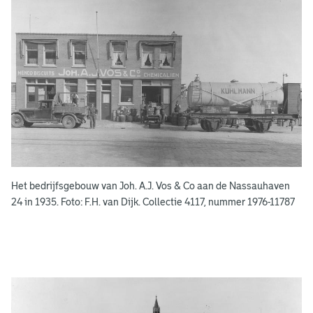
r
e
e
n
s
b
o
e
k
e
Het bedrijfsgebouw van Joh. A.J. Vos & Co aan de Nassauhaven
n
24 in 1935. Foto: F.H. van Dijk. Collectie 4117, nummer 1976-11787
g
e