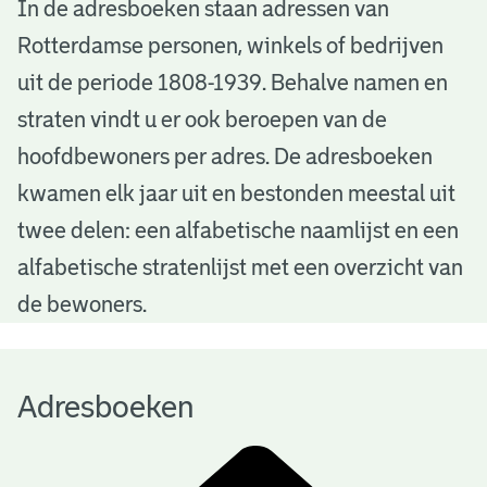
A
In de adresboeken staan adressen van
Rotterdamse personen, winkels of bedrijven
d
uit de periode 1808-1939. Behalve namen en
r
straten vindt u er ook beroepen van de
e
hoofdbewoners per adres. De adresboeken
s
kwamen elk jaar uit en bestonden meestal uit
b
twee delen: een alfabetische naamlijst en een
alfabetische stratenlijst met een overzicht van
o
de bewoners.
e
k
Adresboeken
e
n