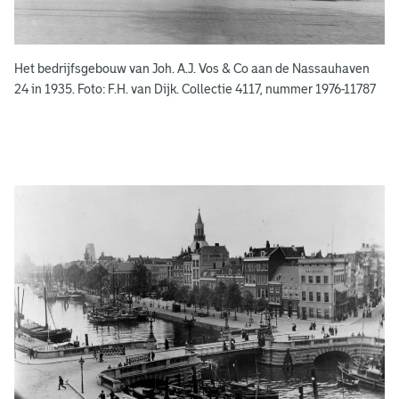
k
e
Het bedrijfsgebouw van Joh. A.J. Vos & Co aan de Nassauhaven
n
24 in 1935. Foto: F.H. van Dijk. Collectie 4117, nummer 1976-11787
g
e
e
n