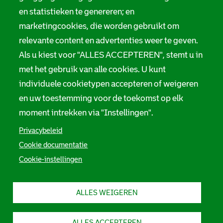
i
Melding taalgebruik
en statistieken te genereren; en
e
marketingcookies, die worden gebruikt om
Suggesties en opmerkingen
relevante content en advertenties weer te geven.
Als u kiest voor "ALLES ACCEPTEREN", stemt u in
Stadsarchief Rotterdam
met het gebruik van alle cookies. U kunt
individuele cookietypen accepteren of weigeren
Hofdijk 651, 3032 CG Rotterdam
en uw toestemming voor de toekomst op elk
Postbus 71, 3000 AB Rotterdam
moment intrekken via "Instellingen".
TEL: 010 267 55 55
Privacybeleid
Cookie documentatie
F
I
Y
L
X
S
Cookie-instellingen
a
n
o
i
S
o
c
s
u
n
t
e
t
t
k
a
c
b
a
u
e
d
ALLES WEIGEREN
i
o
g
b
d
s
o
r
e
I
a
a
k
a
S
n
r
S
m
t
S
c
l
ALLES ACCEPTEREN