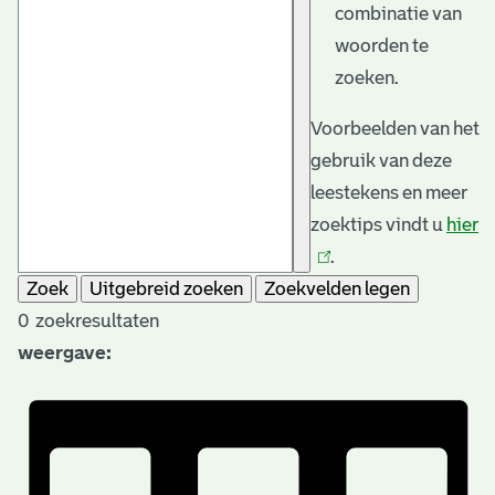
combinatie van
woorden te
zoeken.
Voorbeelden van het
gebruik van deze
leestekens en meer
zoektips vindt u
hier
(l
.
is
Zoek
Uitgebreid zoeken
Zoekvelden legen
e
0
zoekresultaten
weergave: