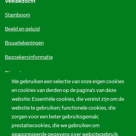
Veelbezocht
m
Stamboom
e
Beeld en geluid
n
e
Bouwtekeningen
i
Bezoekersinformatie
n
Zie ook
f
We gebruiken een selectie van onze eigen cookies
o
Tarieven
en cookies van derden op de pagina's van deze
r
website: Essentiële cookies, die vereist zijn om de
Privacy
m
website te gebruiken; functionele cookies, die
Digitale toegankelijkheid
zorgen voor een beter gebruiksgemak;
a
prestatiecookies, die we gebruiken om
t
Servicenormen
geaggregeerde gegevens over websitegebruik