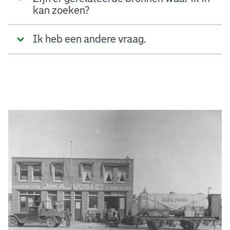
kan zoeken?
Ik heb een andere vraag.
A
d
g
e
r
e
e
n
s
b
o
e