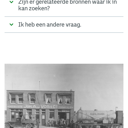
Zijn er gerelateerde bronnen waar ik in
kan zoeken?
Ik heb een andere vraag.
A
d
g
e
r
e
e
n
s
b
o