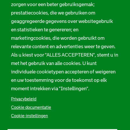
Digitale toegankelijkheid
zorgen voor een beter gebruiksgemak;
a
prestatiecookies, die we gebruiken om
t
Servicenormen
geaggregeerde gegevens over websitegebruik
i
en statistieken te genereren; en
Melding taalgebruik
e
marketingcookies, die worden gebruikt om
Suggesties en opmerkingen
relevante content en advertenties weer te geven.
Als u kiest voor "ALLES ACCEPTEREN", stemt u in
Stadsarchief Rotterdam
met het gebruik van alle cookies. U kunt
individuele cookietypen accepteren of weigeren
Hofdijk 651, 3032 CG Rotterdam
en uw toestemming voor de toekomst op elk
Postbus 71, 3000 AB Rotterdam
moment intrekken via "Instellingen".
TEL: 010 267 55 55
Privacybeleid
Cookie documentatie
F
I
Y
L
X
S
Cookie-instellingen
a
n
o
i
S
o
c
s
u
n
t
e
t
t
k
a
c