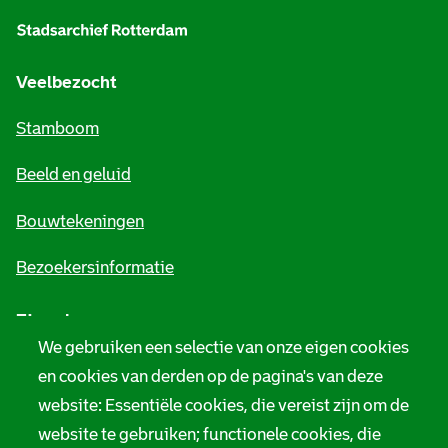
l
g
e
Veelbezocht
m
Stamboom
e
Beeld en geluid
n
e
Bouwtekeningen
i
Bezoekersinformatie
n
Zie ook
f
We gebruiken een selectie van onze eigen cookies
o
Tarieven
en cookies van derden op de pagina's van deze
r
website: Essentiële cookies, die vereist zijn om de
Privacy
m
website te gebruiken; functionele cookies, die