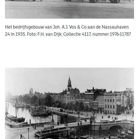
e
k
e
Het bedrijfsgebouw van Joh. A.J. Vos & Co aan de Nassauhaven
n
24 in 1935. Foto: F.H. van Dijk. Collectie 4117, nummer 1976-11787
g
e
e
n