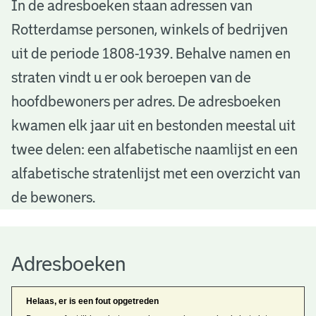
A
In de adresboeken staan adressen van
Rotterdamse personen, winkels of bedrijven
d
uit de periode 1808-1939. Behalve namen en
r
straten vindt u er ook beroepen van de
e
hoofdbewoners per adres. De adresboeken
s
kwamen elk jaar uit en bestonden meestal uit
b
twee delen: een alfabetische naamlijst en een
alfabetische stratenlijst met een overzicht van
o
de bewoners.
e
k
Adresboeken
e
n
Helaas, er is een fout opgetreden