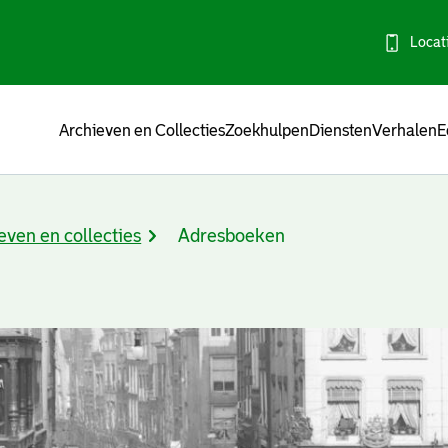
Locat
Menu
Archieven en Collecties
Zoekhulpen
Diensten
Verhalen
E
even en collecties
Adresboeken