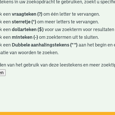
tekens in uw zoekopdracht te gebruiken, zoekt u specifie
k een
vraagteken (?)
om één letter te vervangen.
k een
sterretje (*)
om meer letters te vervangen.
k een
dollarteken ($)
voor uw zoekterm voor resultaten d
k een
minteken (-)
om zoektermen uit te sluiten.
k een
Dubbele aanhalingstekens (" ")
aan het begin en
atie van woorden te zoeken.
en van het gebruik van deze leestekens en meer zoekti
en