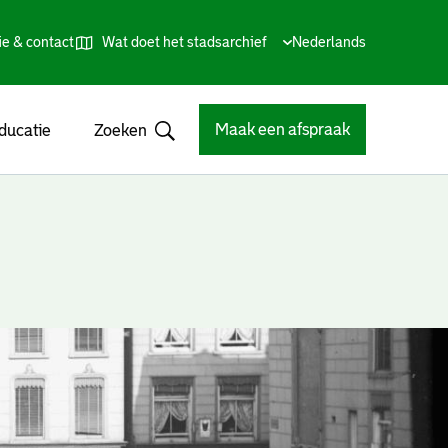
ie & contact
Wat doet het stadsarchief
Huidige
Nederlands
,
Talen
taal:
Kies
andere
taal
Maak een afspraak
ducatie
Zoeken
Open