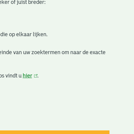
ker of juist breder:
ie op elkaar lijken.
 einde van uw zoektermen om naar de exacte
ps vindt u
hier
(link
.
is
extern)