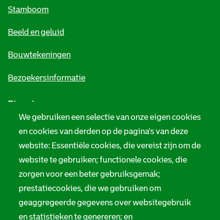
m
Stamboom
e
Beeld en geluid
n
e
Bouwtekeningen
i
Bezoekersinformatie
n
Zie ook
f
We gebruiken een selectie van onze eigen cookies
o
Tarieven
en cookies van derden op de pagina's van deze
r
website: Essentiële cookies, die vereist zijn om de
Privacy
m
website te gebruiken; functionele cookies, die
Digitale toegankelijkheid
zorgen voor een beter gebruiksgemak;
a
prestatiecookies, die we gebruiken om
t
Servicenormen
geaggregeerde gegevens over websitegebruik
i
Melding taalgebruik
en statistieken te genereren; en