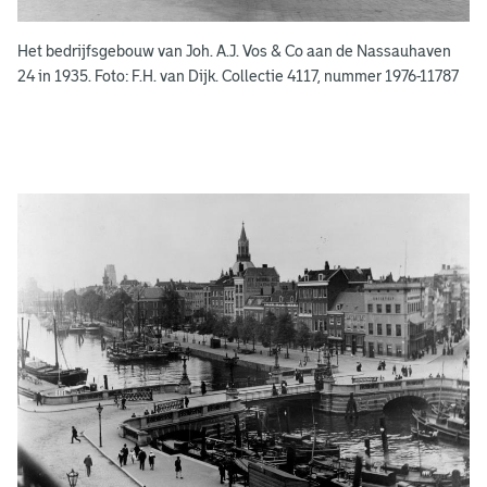
k
e
Het bedrijfsgebouw van Joh. A.J. Vos & Co aan de Nassauhaven
n
24 in 1935. Foto: F.H. van Dijk. Collectie 4117, nummer 1976-11787
g
e
e
n