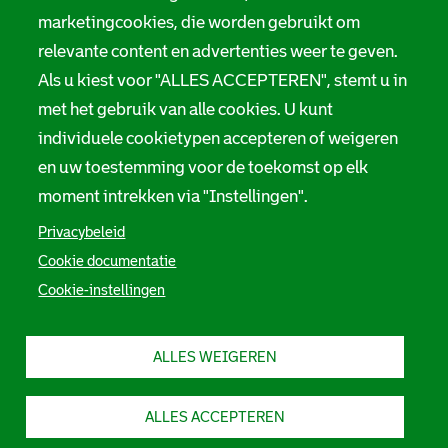
e
marketingcookies, die worden gebruikt om
Suggesties en opmerkingen
relevante content en advertenties weer te geven.
Als u kiest voor "ALLES ACCEPTEREN", stemt u in
Stadsarchief Rotterdam
met het gebruik van alle cookies. U kunt
individuele cookietypen accepteren of weigeren
Hofdijk 651, 3032 CG Rotterdam
en uw toestemming voor de toekomst op elk
Postbus 71, 3000 AB Rotterdam
moment intrekken via "Instellingen".
TEL: 010 267 55 55
Privacybeleid
Cookie documentatie
F
I
Y
L
X
S
Cookie-instellingen
a
n
o
i
S
o
c
s
u
n
t
e
t
t
k
a
c
b
a
u
e
d
ALLES WEIGEREN
i
o
g
b
d
s
o
r
e
I
a
a
k
a
S
n
r
S
m
t
S
c
l
ALLES ACCEPTEREN
t
S
a
t
h
a
t
d
a
i