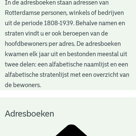
A
In de adresboeken staan adressen van
Rotterdamse personen, winkels of bedrijven
d
uit de periode 1808-1939. Behalve namen en
r
straten vindt u er ook beroepen van de
e
hoofdbewoners per adres. De adresboeken
s
kwamen elk jaar uit en bestonden meestal uit
b
twee delen: een alfabetische naamlijst en een
alfabetische stratenlijst met een overzicht van
o
de bewoners.
e
k
Adresboeken
e
n